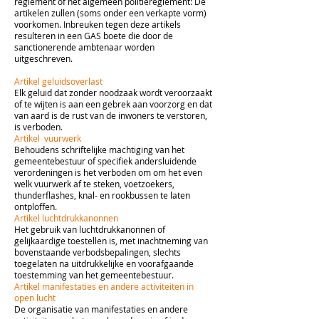
reglement of het algemeen politiereglement: De
artikelen zullen (soms onder een verkapte vorm)
voorkomen.
Inbreuken tegen deze artikels
resulteren in een GAS boete die door de
sanctionerende ambtenaar worden
uitgeschreven.
Artikel geluidsoverlast
Elk geluid dat zonder noodzaak wordt veroorzaakt
of te wijten is aan een gebrek aan voorzorg en dat
van aard is de rust van de inwoners te verstoren,
is verboden.
Artikel vuurwerk
Behoudens schriftelijke machtiging van het
gemeentebestuur of specifiek andersluidende
verordeningen is het verboden om om het even
welk vuurwerk af te steken, voetzoekers,
thunderflashes, knal- en rookbussen te laten
ontploffen.
Artikel luchtdrukkanonnen
Het gebruik van luchtdrukkanonnen of
gelijkaardige toestellen is, met inachtneming van
bovenstaande verbodsbepalingen, slechts
toegelaten na uitdrukkelijke en voorafgaande
toestemming van het gemeentebestuur.
Artikel manifestaties en andere activiteiten in
open lucht
De organisatie van manifestaties en andere