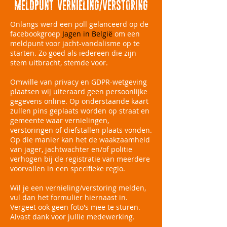
MELDPUNT VERNIELING/VERSTORING
Onlangs werd een poll gelanceerd op de
facebookgroep
Jagen in België
om een
meldpunt voor jacht-vandalisme op te
starten. Zo goed als iedereen die zijn
stem uitbracht, stemde voor.
Omwille van privacy en GDPR-wetgeving
plaatsen wij uiteraard geen persoonlijke
gegevens online. Op onderstaande kaart
zullen pins geplaats worden op straat en
gemeente waar vernielingen,
verstoringen of diefstallen plaats vonden.
Op die manier kan het de waakzaamheid
van jager, jachtwachter en/of politie
verhogen bij de registratie van meerdere
voorvallen in een specifieke regio.
Wil je een vernieling/verstoring melden,
vul dan het formulier hiernaast in.
Vergeet ook geen foto's mee te sturen.
Alvast dank voor jullie medewerking.