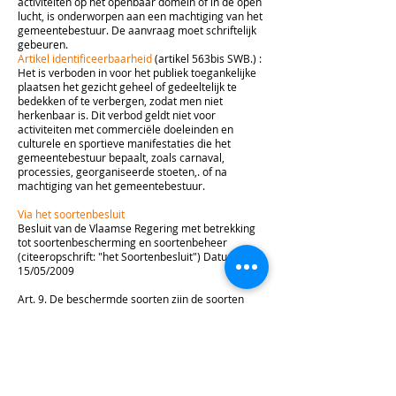
activiteiten op het openbaar domein of in de open
lucht, is onderworpen aan een machtiging van het
gemeentebestuur. De aanvraag moet schriftelijk
gebeuren.
Artikel identificeerbaarheid
(artikel 563bis SWB.) :
Het is verboden in voor het publiek toegankelijke
plaatsen het gezicht geheel of gedeeltelijk te
bedekken of te verbergen, zodat men niet
herkenbaar is. Dit verbod geldt niet voor
activiteiten met commerciële doeleinden en
culturele en sportieve manifestaties die het
gemeentebestuur bepaalt, zoals carnaval,
processies, georganiseerde stoeten,. of na
machtiging van het gemeentebestuur.
Via het soortenbesluit
Besluit van de Vlaamse Regering met betrekking
tot soortenbescherming en soortenbeheer
(citeeropschrift: "het Soortenbesluit") Datum
15/05/2009
Art. 9. De beschermde soorten zijn de soorten
waarbij categorie 1, 2 of 3 is aangekruist in bijlage
1. Tot de beschermde soorten worden eveneens
de andere soorten gerekend dan de soorten die
als dusdanig zijn opgenomen in voormelde
bijlage, als het gaat om van nature op het
Europese grondgebied van de lidstaten van de