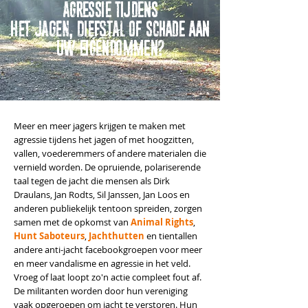
Agressie tijdens
HET JAGEN, DIEFSTAL of schade aan
uw eigendommen?
Meer en meer jagers krijgen te maken met
agressie tijdens het jagen of met hoogzitten,
vallen, voederemmers of andere materialen die
vernield worden. De opruiende, polariserende
taal tegen de jacht die mensen als Dirk
Draulans, Jan Rodts, Sil Janssen, Jan Loos en
anderen publiekelijk tentoon spreiden, zorgen
samen met de opkomst van
Animal Rights
,
Hunt Saboteurs
,
Jachthutten
en tientallen
andere anti-jacht facebookgroepen voor meer
en meer vandalisme en agressie in het veld.
Vroeg of laat loopt zo'n actie compleet fout af.
De militanten worden door hun vereniging
vaak opgeroepen om jacht te verstoren.
Hun