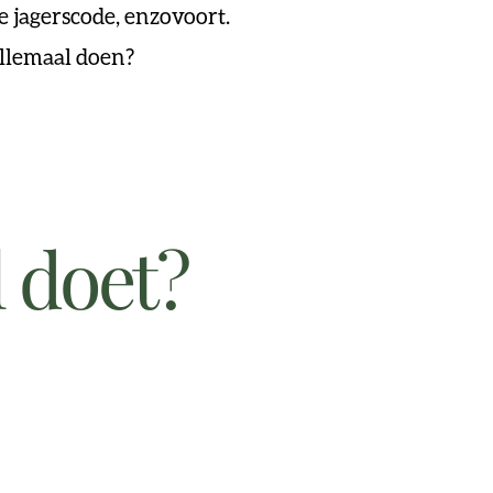
e jagerscode, enzovoort.
allemaal doen?
l doet?