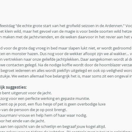
feestdag “de echte grote start van het grofwild seizoen in de Ardennen.” Voor
et klein wild, maar het gevoel van de magie is voor beide soorten wild hetze
 maken met de jachtvrienden, en de weken daarvoor in het revier aan het w
nd voor de grote dag vroeg in bed maar slapen lukt niet, er wordt gedroomd 
anten en monster hazen. Dus nog voor de wekker afloopt zijn we al wakker… vl
 en vertrekken naar onze geliefde jachtplekken. Daar aangekomen wordt al 
we contacten gelegd. Na de nodige koffie wordt door de hoornblazer verza
 begroet iedereen en alles wordt piekfijn uitgelegd en ook op veiligheid wor
tukje. We weten allemaal hoe belangrijk het is, maar soms zit een ongeval in
jk suggesties:
de bent uitgerust voor de jacht.
 en zorg voor een perfecte werking en gepaste munitie.
ar bent op je post, een fluo hesje of pet is geen overbodige luxe
 op van de persoon die je op post brengt. 
je buurman/-vrouw en help hem of haar waar nodig.
 voor het einde van de jacht.
k aan ten opzicht van de schietlijn en begraaf jouw kogel altijd.