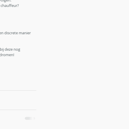
volgen. 
e chauffeur?
een discrete manier 
bij deze nog 
 dromen!