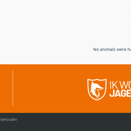
Hoe bejagen en bestrijden we
Verw
de vos in Vlaanderen?
ande
ganz
N
o animals were ha
oorbehouden