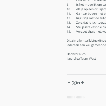
8.	Laat alcohol achter
9.	Is het mogelijk om
10.	Als je op een drukj
11. 	Ga naar boven me
12.	Rij rustig met de 
13.	Zorg dat je jachtver
14.	Stel je iets vast 
15.	Vergeet thuis niet,
Dit zijn allemaal kleine din
iedereen een wel gemeende 
Declerck Nico 
Jagersliga Team-West