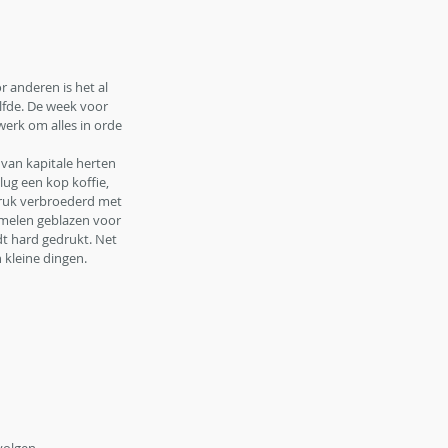
 anderen is het al 
lfde. De week voor 
erk om alles in orde 
van kapitale herten 
ug een kop koffie, 
druk verbroederd met 
melen geblazen voor 
dt hard gedrukt. Net 
 kleine dingen. 