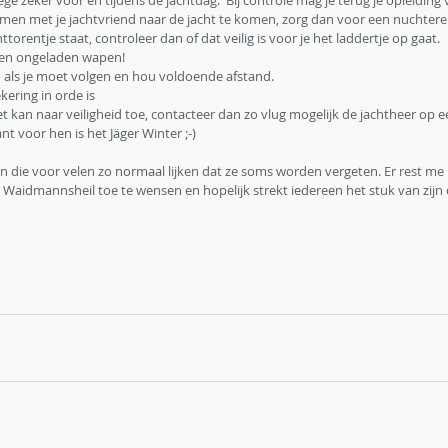
wege zeker voor en tijdens de jachtdag.  Bij controle mag je terug je opleiding 
 samen met je jachtvriend naar de jacht te komen, zorg dan voor een nuchter
achttorentje staat, controleer dan of dat veilig is voor je het laddertje op gaat. 
t een ongeladen wapen!
auto als je moet volgen en hou voldoende afstand. 
zekering in orde is 
die niet kan naar veiligheid toe, contacteer dan zo vlug mogelijk de jachtheer op 
 want voor hen is het Jäger Winter ;-)
gen die voor velen zo normaal lijken dat ze soms worden vergeten. Er rest me 
Waidmannsheil toe te wensen en hopelijk strekt iedereen het stuk van zijn