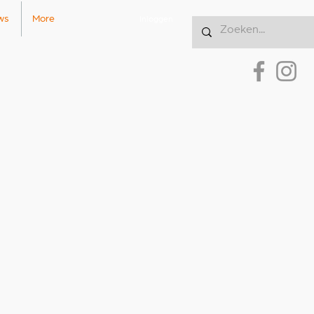
ws
More
Inloggen