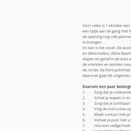
Voor velen is 1 oktober een 
een tijdje aan de gang met h
de opening nog vele plannen
te brengen. 
En dan is het zover. De avo
en dikke keilers, dikke faz
wapen en gerief in de auto
de vrienden en worden nieu
de ronde. De fiere jachtheer
daarover gaat dit volgende s
Daarom een paar belangri
1.	Zorg dat je voldoen
2.	Schiet je wapen in
3.	Zorg dat je zichtba
4.	Volg de instructies
5.	Maak contact met 
6.	Verlaat je post niet
7.	Hou een veilige hoe