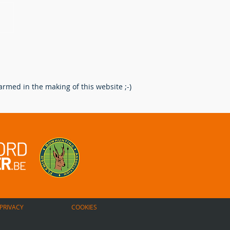
erking na het schot: Een
re route voor de
enpoot.
rmed in the making of this website ;-)
PRIVACY
COOKIES