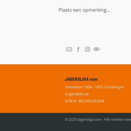
Plaats een opmerking...
Red Bambi België breidt uit
naar Vlaanderen en zoekt
thermische dronepiloten
vzw
JAGERSLIGA
Temselaan 100A - 1853 Grimbergen
vragen@
jllc.be
BTW nr. BE0760.532854
© 2025 Jagersliga vzw - Alle rechten v