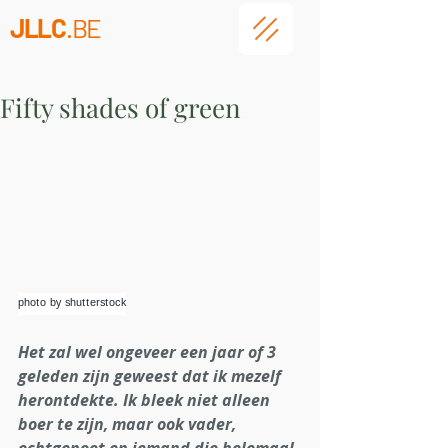
JLLC
.BE
Fifty shades of green
ᵖʰᵒᵗᵒ ᵇʸ ˢʰᵘᵗᵗᵉʳˢᵗᵒᶜᵏ
Het zal wel ongeveer een jaar of 3 
geleden zijn geweest dat ik mezelf 
herontdekte. Ik bleek niet alleen 
boer te zijn, maar ook vader, 