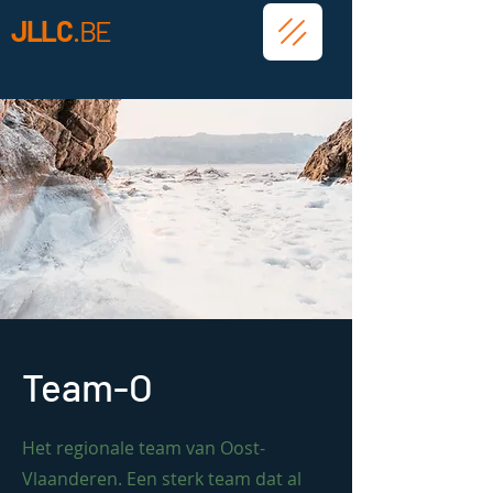
JLLC
.BE
Team-O
Het regionale team van Oost-
Vlaanderen. Een sterk team dat al