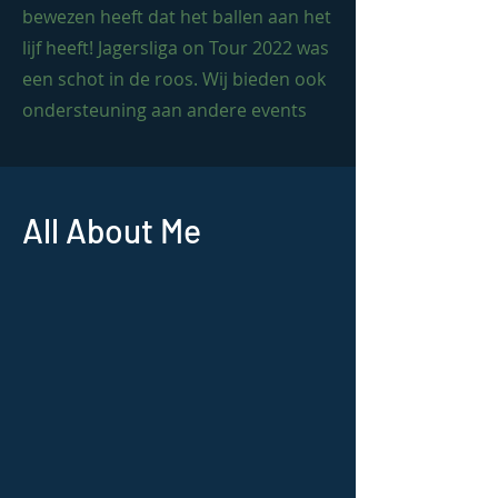
bewezen heeft dat het ballen aan het
lijf heeft! Jagersliga on Tour 2022 was
een schot in de roos. Wij bieden ook
ondersteuning aan andere events
All About Me