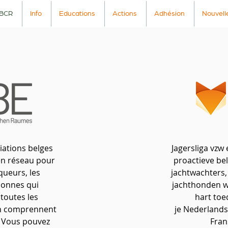
BCR
Info
Educations
Actions
Adhésion
Nouvell
iations belges
Jagersliga vzw 
 en réseau pour
proactieve be
queurs, les
jachtwachters,
sonnes qui
jachthonden w
 toutes les
hart toe
 en comprennent
je
Nederlandsta
? Vous pouvez
Fran