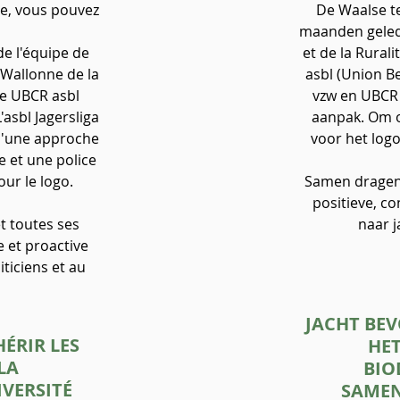
ne, vous pouvez
De Waalse t
maanden geled
de l'équipe de
et de la Rura
 Wallonne de la
asbl (Union Be
sée UBCR asbl
vzw en UBCR 
'asbl Jagersliga
aanpak. Om o
 d'une approche
voor het logo
e et une police
our le logo.
S
amen dragen w
positieve, co
t toutes ses
naar j
e et proactive
ticiens et au
JACHT BEV
HÉRIR LES
HET
LA
BIO
IVERSITÉ
SAMEN