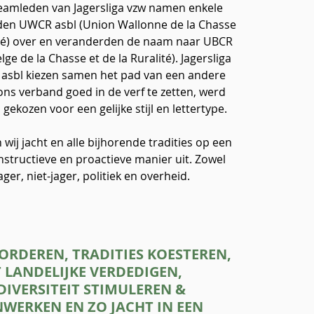
eamleden van Jagersliga vzw namen enkele
en UWCR asbl (Union Wallonne de la Chasse
lité) over en veranderden de naam naar UBCR
lge de la Chasse et de la Ruralité). Jagersliga
asbl kiezen samen het pad van een andere
ns verband goed in de verf te zetten, werd
 gekozen voor een gelijke stijl en lettertype.
ij jacht en alle bijhorende tradities op een
nstructieve en proactieve manier uit. Zowel
ager, niet-jager, politiek en overheid.
ORDEREN, TRADITIES K
OESTEREN,
 LANDELIJKE VERDEDIGEN,
DIVERSITEIT STIMULEREN &
WERKEN E
N ZO JACHT IN EEN