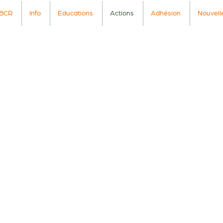
BCR
Info
Educations
Actions
Adhésion
Nouvell
BIER POUR TO
 encore beaucoup de pauvreté dans notre pays et le Covid-19 frappe très du
e. Le nombre de personnes qui se retrouvent en difficulté financière à caus
e jour en jour. Nous voulions faire quelque chose à ce sujet en tant qu'êtr
en tant que chasseur et en tant que nouvelle association de chasse !
PAS SEULEMENT UN CŒUR P
NATURE...