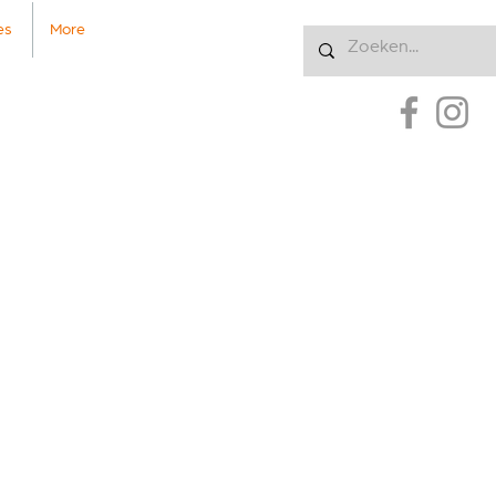
es
More
Inloggen
US
rement
e de cela
e humain,
OUR LA