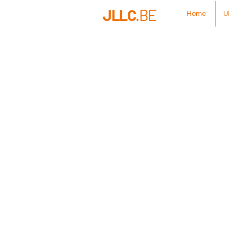
JLLC
.BE
Home
U
GI
Il y a
l'économi
augmente d