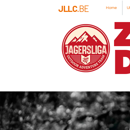
JLLC
.BE
Home
U