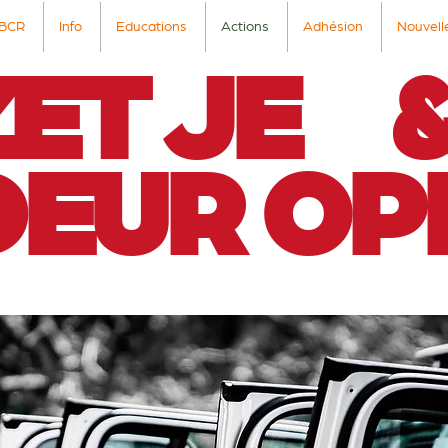
BCR
Info
Educations
Actions
Adhésion
Nouvell
ZET JE 
DEUR OP