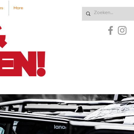
es
More
Inloggen
&
EN!