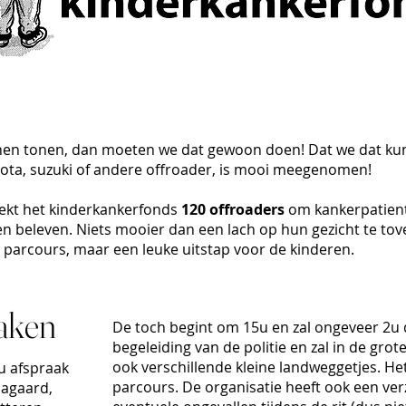
nnen tonen, dan moeten we dat gewoon doen! Dat we dat k
toyota, suzuki of andere offroader, is mooi meegenomen!
ekt het kinderkankerfonds
120 offroaders
om kankerpatient
n beleven. Niets mooier dan een lach op hun gezicht te tove
m parcours, maar een leuke uitstap voor de kinderen.
raken
De toch begint om 15u en zal ongeveer 2u 
begeleiding van de politie en zal in de gro
ook verschillende kleine landweggetjes. He
u afspraak
parcours. De organisatie heeft ook een ver
iagaard,