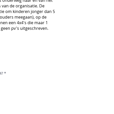
iet onderweg naar en van het
s van de organisatie. De
tie om kinderen jonger dan 5
e ouders meegaan), op de
nnen een 4x4's die maar 1
 geen pv's uitgeschreven.
4?
*