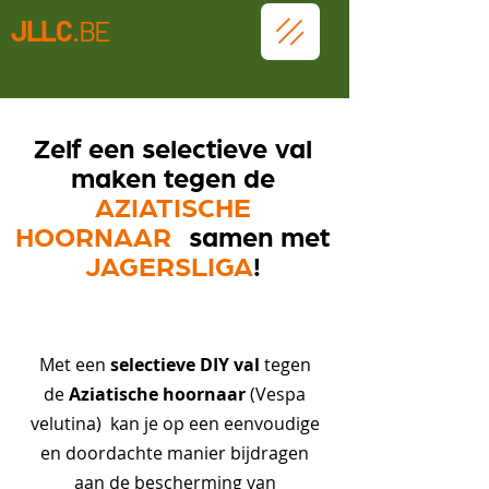
JLLC
.BE
Zelf een selectieve val
maken tegen de
AZIATISCHE
HOORNAAR
samen met
JAGERSLIGA
!
selectieve DIY val
Met een
tegen
Aziatische hoornaar
de
(Vespa
velutina) kan je op een eenvoudige
en doordachte manier bijdragen
aan de bescherming van