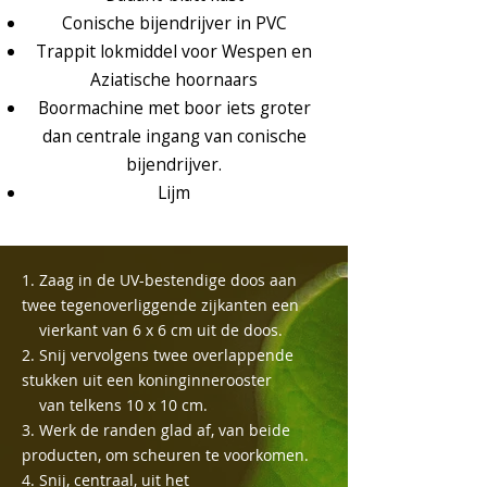
Conische bijendrijver in PVC
Trappit lokmiddel voor Wespen en
Aziatische hoornaars
Boormachine met boor iets groter
dan centrale ingang van conische
bijendrijver.
Lijm
1. Zaag in de UV-bestendige doos aan
twee tegenoverliggende zijkanten een
vierkant van 6 x 6 cm uit de doos.
2. Snij vervolgens twee overlappende
stukken uit een koninginnerooster
van telkens 10 x 10 cm.
3. Werk de randen glad af, van beide
producten, om scheuren te voorkomen.
4. Snij, centraal, uit het