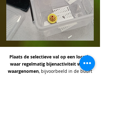
Plaats de selectieve val op een locatie
waar regelmatig bijenactiviteit wordt
waargenomen
, bijvoorbeeld in de buurt
van een imkerkast, bloeiende fruitbomen
of andere nectar- en stuifmeelbronnen.
De Aziatische hornaar jaagt actief op
honingbijen in deze zones, waardoor de
kans op gerichte vangst toeneemt.
Plaats in de val een klein potje met de
gekozen lokstof, zodat de vloeistof niet