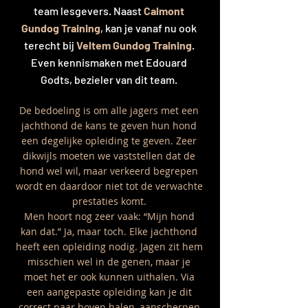
team lesgevers. Naast
Calmont
Gundog Training
, kan je vanaf nu ook
terecht bij
Veltem Gundog Training
.
Even kennismaken met Edouard
Godts, bezieler van dit team.
De bedoeling is om alle jagers met een
jachthond de kans te geven hun hond
een degelijke opleidi
ng te geven. Zeer
dikwijls moeten we vaststellen dat de
hond wel wil, maar verkeerd begrepen
wordt en daardoor niet tot de verwachte
prestaties komt.
Men hoort nog zeer vaak: “Mijn hond
kan dat.” Ja, maar toch. Elke jachthond
heeft een
opleiding nodig. Jagen zit hem
misschien wel in de genen, maar je
moet het er ook kunnen uithalen. Via
een aangepaste opleiding kan je dit
correct naar boven halen, aanscherpen