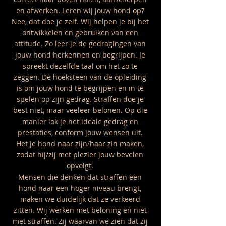
en afwerken. Leren wij jouw hond op?
Nee, d
at doe je ze
lf. Wij helpen je bij het
ontwikkelen en gebruiken van een
attitude. Zo leer je de gedragingen van
jouw hond herkennen en begrijpen. Je
spreekt dezelfde taal om het zo te
zeggen. De hoeksteen van de opleiding
is om jouw hond te begrijpen en in te
spelen op zijn gedrag. Straffen doe je
best niet, maar veeleer belonen. Op die
manier lok je het ideale gedrag en
prestaties, conform jouw wensen uit.
Het je hond naar zijn/haar zin maken,
zodat hij/zij met plezier jouw bevelen
opvolgt.
Mensen die denken dat straffen een
hond naar een hoger niveau brengt,
maken we duidelijk dat ze verkeerd
zitten. Wij werken met beloning en niet
met straffen. Zij waarvan we zien dat zij