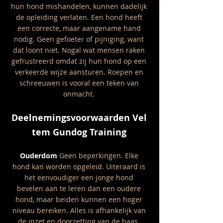
hun hond mishandelen, kunnen dadelijk
de opleiding verlaten. Een hond heeft
een correcte, maar aangename hand
nodig. Geen gefoeter of pijniging, want
dat loont niet. Nogal wat mensen raken
gefrustreerd omdat zij hun hond op een
verkeerde wijze aansturen. Roepen en
schreeuwen is vooral een teken van
onmacht.
Deelnemingsvoorwaarden
Vel
tem Gundog Training
Ouderdom
Geen beperkingen. Elke
hond kan worden opgeleid. Uiteraa
rd is
het eenvoudiger een jonge hond
bevelen aan te leren dan een oudere
hond, maar beiden kunnen een hoger
niveau bereiken. Alles is afhankelijk van
de inzet en doorzetting van de baas.