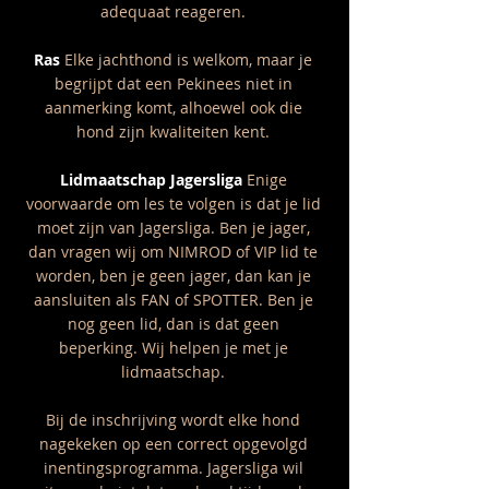
adequaat reageren.
Ras
Elke jachthond is welkom, maar je
begrijpt dat een Pekinees niet in
aanmerking komt, alhoewel ook die
hond zijn kwaliteiten kent.
Lidmaatschap Jagersliga
Enige
voorwaarde om les te volgen is dat je lid
moet zijn van Jagersliga. Ben je jager,
dan vragen wij om NIMROD of VIP lid te
worden, ben je geen jager, dan kan je
aansluiten als FAN of SPOTTER. Ben je
nog geen lid, dan is dat geen
beperking.
Wij helpen je met je
lidmaatschap.
Bij de inschrijving wordt elke hond
nagekeken op een correct opgevolgd
inentingsprogramma. Jagersliga wil