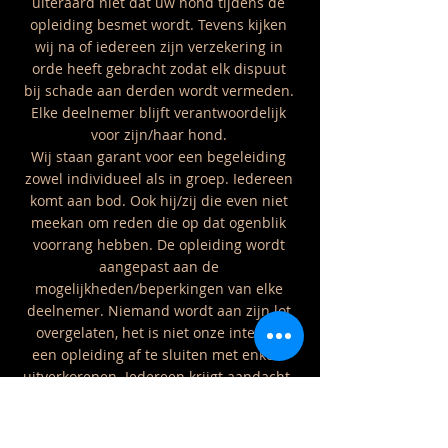
uiteraard niet dat uw hond tijdens de
opleiding besmet wordt. Tevens kijken
wij na of iedereen zijn verzekering in
orde heeft gebracht zodat elk dispuut
bij schade aan derden wordt vermeden.
Elke deelnemer blijft verantwoordelijk
voor zijn/haar hond.
Wij staan garant voor een begeleiding
zowel individueel als in groep. Iedereen
komt aan bod. Ook hij/zij die even niet
meekan om reden die op dat ogenblik
voorrang hebben. De opleiding wordt
aangepast aan de
mogelijkheden/beperkingen van elke
deelnemer. Niemand wordt aan zijn lot
overgelaten, het is niet onze intentie
een opleiding af te sluiten met enkele
uitverkorenen. Iedereen krijgt aandacht.
Inschrijven kan door te mailen of een
brief te sturen naar onderstaande