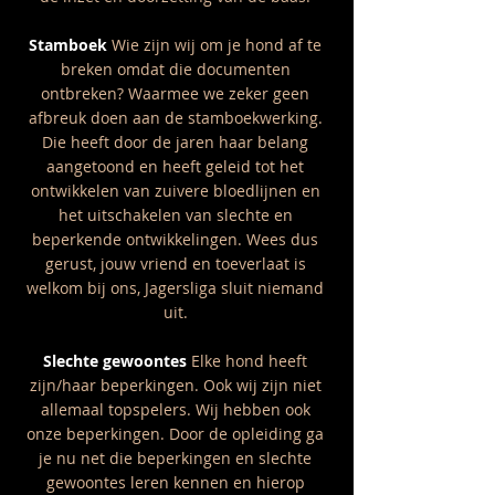
Stamboek
Wie zijn wij om je hond af te
breken omdat die documenten
ontbreken? Waarmee we zeker geen
afbreuk doen aan de stamboekwerking.
Die heeft door de jaren haar belang
aangetoond en heeft geleid tot het
ontwikkelen van zuivere bloedlijnen en
het uitschakelen van slechte en
beperkende ontwikkelingen. Wees dus
gerust, jouw vriend en toeverlaat is
welkom bij ons, Jagersliga sluit niemand
uit.
Slechte gewoontes
Elke hond heeft
zijn/haar beperkingen. Ook wij zijn niet
allemaal topspelers. Wij hebben ook
onze beperkingen. Door de opleiding ga
je nu net die beperkingen en slechte
gewoontes leren kennen en hierop