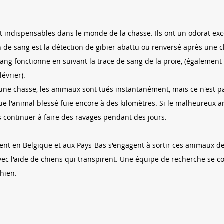
t indispensables dans le monde de la chasse. Ils ont un odorat ex
n de sang est la détection de gibier abattu ou renversé après une 
sang fonctionne en suivant la trace de sang de la proie, (égalemen
évrier).
une chasse, les animaux sont tués instantanément, mais ce n'est pas
e l'animal blessé fuie encore à des kilomètres. Si le malheureux a
is continuer à faire des ravages pendant des jours.
rent en Belgique et aux Pays-Bas s'engagent à sortir ces animaux de
ec l'aide de chiens qui transpirent. Une équipe de recherche se 
hien.