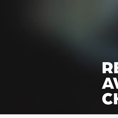
R
A
C