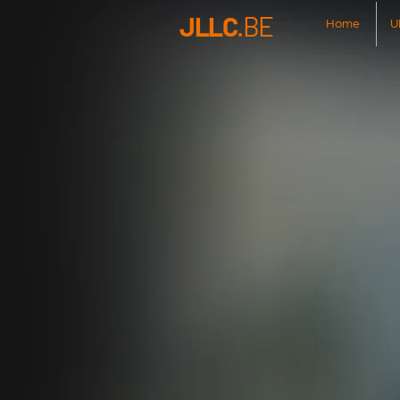
JLLC
.BE
Home
U