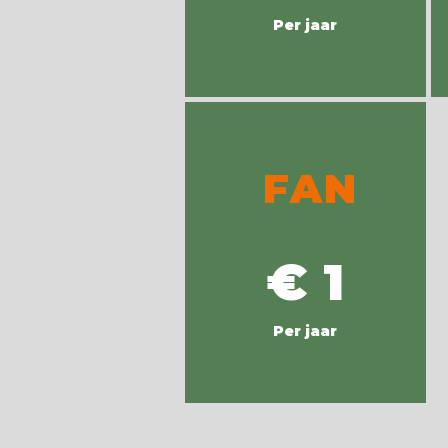
Per jaar
FAN
€ 1
Per jaar