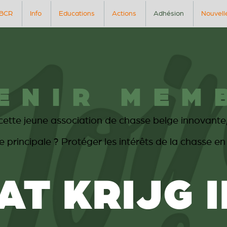
BCR
Info
Educations
Actions
Adhésion
Nouvell
ENIR MEM
te jeune association de chasse belge innovante, 
e principale ? Protéger les intérêts de la chasse e
AT KRIJG I