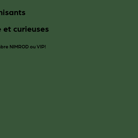
hisants
 et curieuses
mbre NIMROD ou VIP!