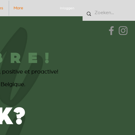
es
More
Inloggen
BRE!
positive et proactive!
n Belgique.
K?