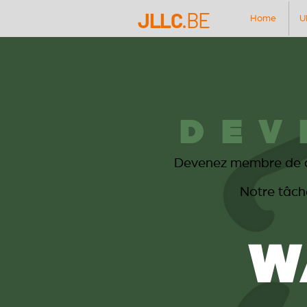
JLLC
.BE
Home
U
DEV
Devenez membre de cet
Notre tâch
W