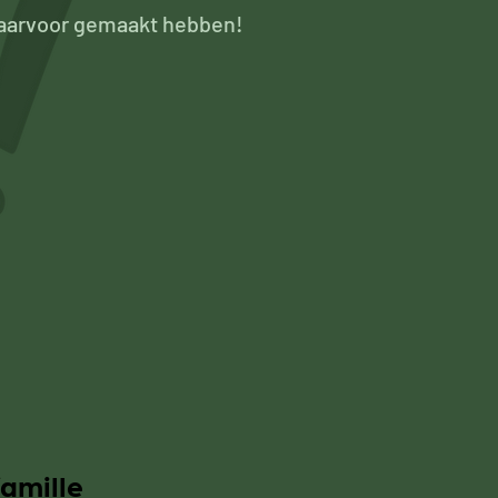
 daarvoor gemaakt hebben!
?
famille