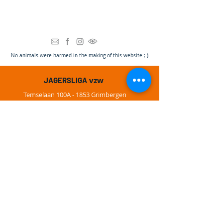
N
o animals were harmed in the making of this website ;-)
vzw
JAGERSLIGA
Temselaan 100A - 1853 Grimbergen
vragen@
jllc.be
BTW nr. BE0760.532854