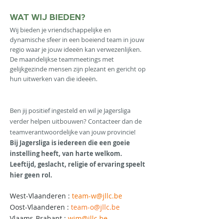
WAT WIJ BIEDEN?
Wij bieden je vriendschappelijke en
dyn
amische sfeer in een boeiend team in jouw
regio waar je jouw ideeën kan verwezenlijken.
De maandelijkse teammeetings met
gelijkgezinde mensen zijn plezant en geric
ht op
hun uitwerken van die ideeën.
Ben jij positief ingesteld en wil je Jagersliga
verder helpen uitbouwen? Contacteer dan de
teamverantwoordelijke van jouw provincie!
Bij Jagersliga is iedereen die een goeie
instelling heeft, van harte welkom.
Leeftijd, geslacht, religie of ervaring speelt
hier geen rol.
West-Vlaanderen :
team-w@jllc.be
Oost-Vlaanderen :
team-o@jllc.be
Vlaams-Brabant :
wim@jllc.be