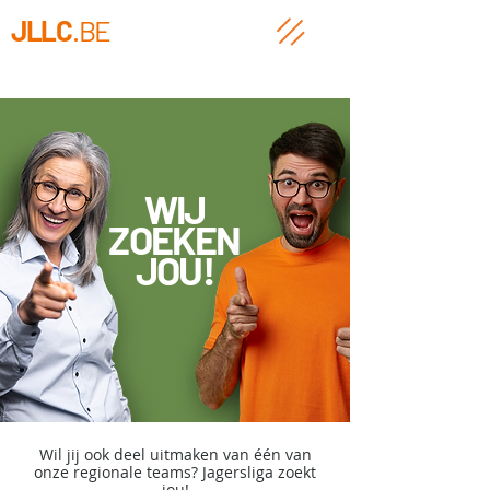
JLLC
.BE
WIJ
ZOEKEN
JOU!
Wil jij ook deel uitmaken van één van
onze regionale teams?
Jagersliga zoekt
jou!