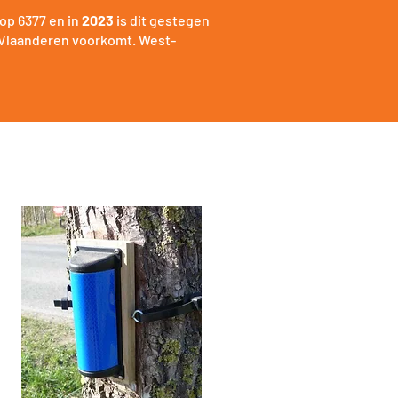
 op 6377 en in
2023
is dit gestegen
n Vlaanderen voorkomt. West-