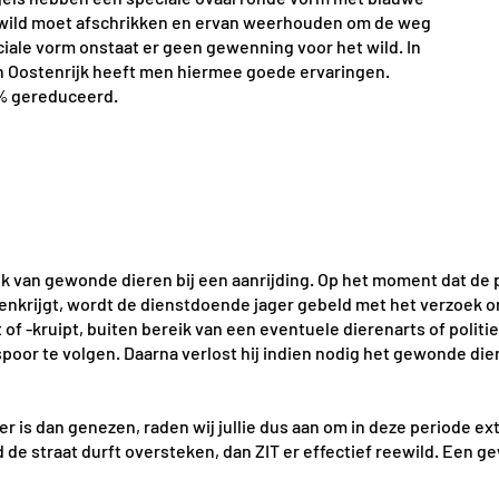
t wild moet afschrikken en ervan weerhouden om de weg
iale vorm onstaat er geen gewenning voor het wild. In
n Oostenrijk heeft men hiermee goede ervaringen.
0% gereduceerd
.
k van gewonde dieren bij een aanrijding. Op het moment dat de 
nenkrijgt, wordt de dienstdoende jager gebeld met het verzoek 
f -kruipt, buiten bereik van een eventuele dierenarts of politi
poor te volgen. Daarna verlost hij indien nodig het gewonde dier 
 is dan genezen, raden wij jullie dus aan om in deze periode extr
ld de straat durft oversteken, dan ZIT er effectief reewild. Een