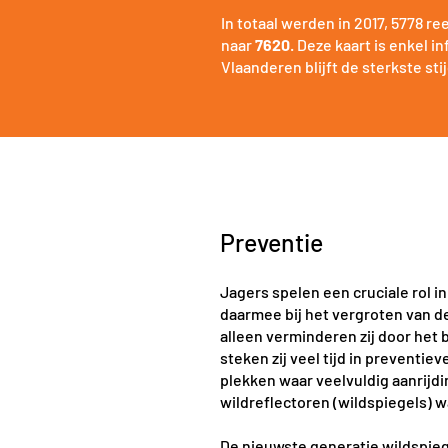
In totaal werden in 2017,
5778 re
naar
7620
. Deze kaart is enkel i
Vlaanderen blijft de sterkste st
Preventie
Jagers spelen een cruciale rol 
daarmee bij het vergroten van d
alleen verminderen zij door het 
steken zij veel tijd in preventie
plekken waar veelvuldig aanrijdi
wildreflectoren (wildspiegels) 
De nieuwste generatie wildspie