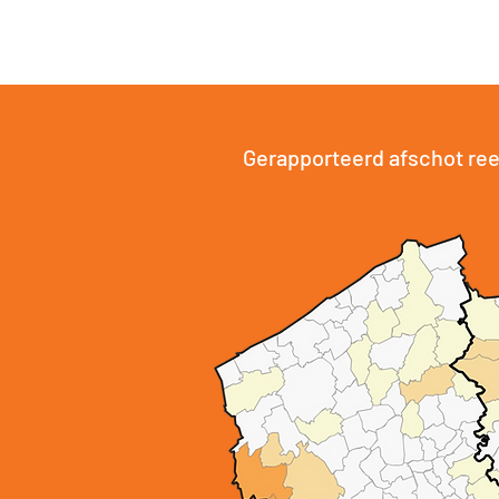
Gerapporteerd afschot ree