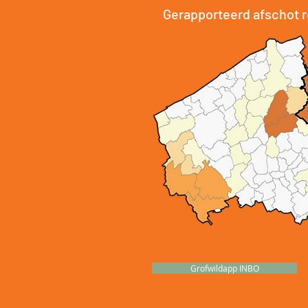
Gerapporteerd afschot r
Grofwildapp INBO