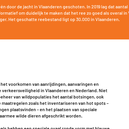
eën door de jacht in Vlaanderen
geschoten. In 2019 lag dat aantal
nformatief om duidelijk te maken dat het ree
zo goed als overal i
ijger. Het geschatte reebestand ligt op 30.000 in Vlaanderen.
in het voorkomen van aanrijdingen, aanvaringen en
e verkeersveiligheid in Vlaanderen en Nederland. Niet
beheer van wildpopulaties het aantal botsingen, ook
ve maatregelen zoals het inventariseren van hot spots –
ngen plaatsvinden – en het plaatsen van speciale
waarmee wilde dieren afgeschrikt worden.
gels hebben een speciale ovaal ronde vorm met blauwe