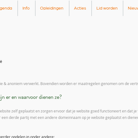
genda
Info
Opleidingen
Acties
Lid worden
Nieu
ië
ie & anoniem verwerkt. Bovendien worden er maatregelen genomen om de vertr
ijn er en waarvoor dienen ze?
website zelf geplaatst en zorgen ervoor dat je website goed functioneert en dat 
 een derde partij met een andere domeinnaam op je website geplaatst en dienen
g verder opdelen in onder andere: