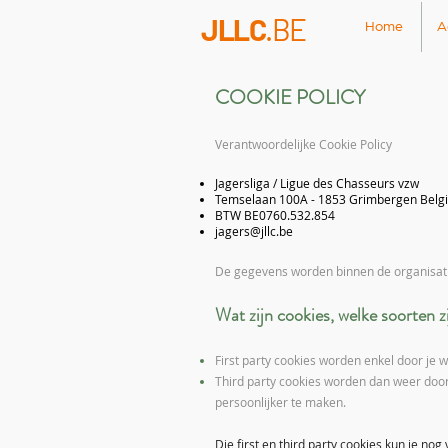
JLLC
.BE
Home
A
COOKIE POLICY
Verantwoordelijke Cookie Policy
Jagersliga / Ligue des Chasseurs vzw
Temselaan 100A - 1853 Grimbergen
Belg
BTW BE0760.532.854
jagers@jllc.be
De gegevens worden binnen de organisat
Wat zijn cookies, welke soorten z
First party cookies worden enkel door je 
Third party cookies worden dan weer door
persoonlijker te maken.
Die first en third party cookies kun je no