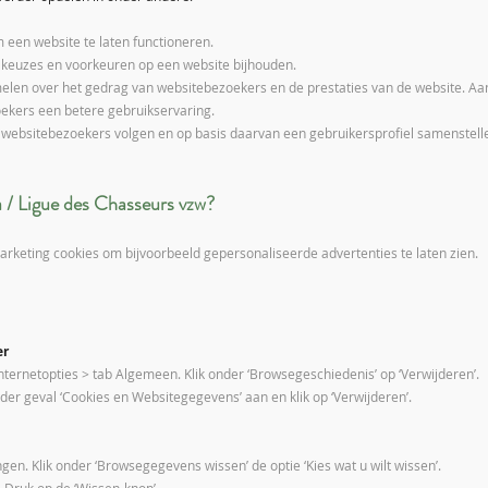
m een website te laten functioneren.
e keuzes en voorkeuren op een website bijhouden.
melen over het gedrag van websitebezoekers en de prestaties van de website. Aa
ekers een betere gebruikservaring.
 websitebezoekers volgen en op basis daarvan een gebruikersprofiel samenstelle
a / Ligue des Chasseurs vzw?
 marketing cookies om bijvoorbeeld gepersonaliseerde advertenties te laten zien.
er
Internetopties > tab Algemeen. Klik onder ‘Browsegeschiedenis’ op ‘Verwijderen’.
ieder geval ‘Cookies en Websitegegevens’ aan en klik op ‘Verwijderen’.
ngen. Klik onder ‘Browsegegevens wissen’ de optie ‘Kies wat u wilt wissen’.