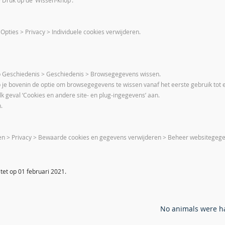
 Druk op de ‘Wissen-knop’.
 Opties > Privacy > Individuele cookies verwijderen.
k op Geschiedenis > Geschiedenis > Browsegegevens wissen.
je bovenin de optie om browsegegevens te wissen vanaf het eerste gebruik tot e
 elk geval ‘Cookies en andere site- en plug-ingegevens’ aan.
.
en > Privacy > Bewaarde cookies en gegevens verwijderen > Beheer websitegegev
tet op 01 februari 2021.
N
o animals were ha