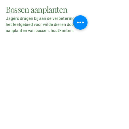
Bossen aanplanten
Jagers dragen bij aan de verbetering van
het leefgebied voor wilde dieren door het
aanplanten van bossen, houtkanten,
wallen etc. Dit noemt men
“habitatverbetering” en zorgt voor meer
natuur. Het aanleggen van bossen en
houtkanten heeft dus heel wat voor-
delen voor de lokale fauna. Jagers zorgen
mee voor ideale omstandigheden waarin
wild goed kan floreren.