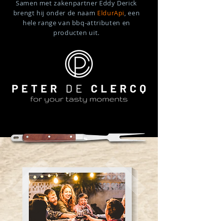
Samen met zakenpartner Eddy Derick
brengt hij onder de naam
EldurApi
, een
hele range van bbq-attributen en
producten uit.