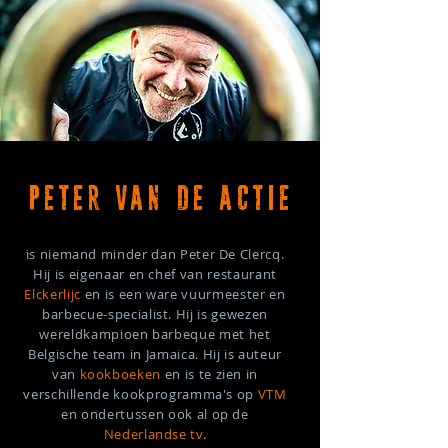
PETER VAN DE ACTIE
is niemand minder dan Peter De Clercq.
Hij is eigenaar en chef van restaurant
Elckerlijc
en is een ware vuurmeester en
barbecue-specialist. Hij is gewezen
wereldkampioen barbeque met het
Belgische team in Jamaica. Hij is auteur
van
kookboeken
en is te zien in
verschillende kookprogramma's op
VTM
en ondertussen ook al op de
Nederlandse tv
.