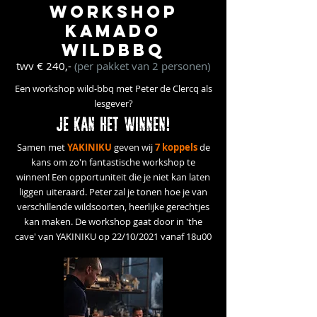
WORKSHOP
KAMADO
WILDBBQ
twv € 240,-
(per pakket van 2 personen)
Een workshop wild-bbq met Peter de Clercq als
lesgever?
JE KAN HET WINNEN!
Samen met
YAKINIKU
geven wij
7 koppels
de
kans om zo'n fantastische workshop te
winnen! Een opportuniteit die je niet kan laten
liggen uiteraard. Peter zal je tonen hoe je van
verschillende wildsoorten, heerlijke gerechtjes
kan maken.
De workshop gaat door in 'the
cave' van YAKINIKU op
22/10/2021 vanaf 18u00