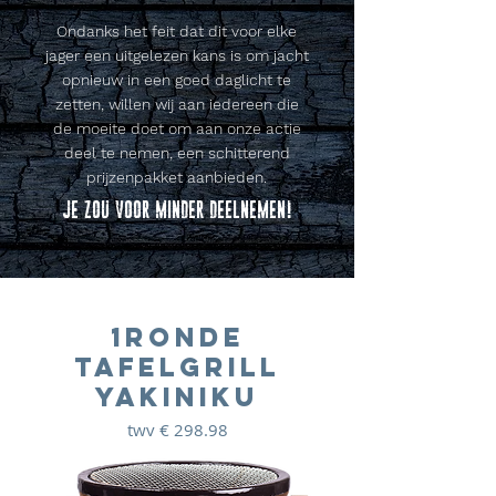
Ondanks het feit dat dit voor elke
jager een uitgelezen kans is om jacht
opnieuw in een goed daglicht te
zetten, willen wij aan iedereen die
de moeite doet om aan onze actie
deel te nemen, een schitterend
prijzenpakket aanbieden.
Je zou voor minder deelnemen!
1ronde
tafelgrill
Yakiniku
twv € 298.98