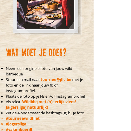
WAT MOET JE DOEN?
Neem een originele foto van jouw wild-
barbeque
Stuur een mail naar
tournee@jllc.be
met je
foto en de link naar jouw fb of
instagramprofiel.
Plaats de foto op je FB en/of Instagramprofiel
Als tekst:
Wildbbq met (h)eerlijk vlees!
Ja(gersliga) natuurlijk!
Zet de 4 onderstaande hashtags (#) bij je foto
#tourneewildfilet​
#jagersliga
#yakinikugrill