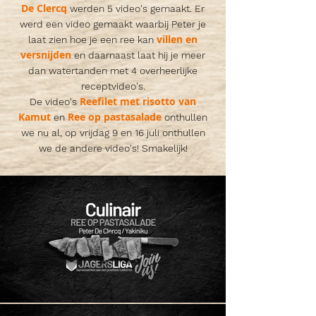
De Clercq
werden 5 video's gemaakt. Er
werd een video gemaakt waarbij Peter je
villen en
laat zien hoe je een
ree kan
versnijden
en daarnaast laat hij je meer
dan watertanden met 4 overheerlijke
receptvideo's.
Reefilet met risotto van
De video's
Kamut
Ree op pastasalade
en
onthullen
we nu al, op vrijdag 9 en 16 juli onthullen
we de andere video's! Smakelijk!