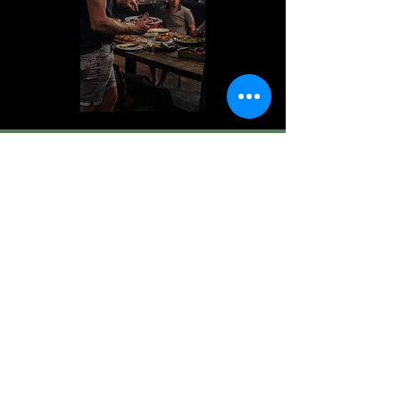
STILLE
DRUKJACHTDAG
(EUPEN)
twv € 200,-
Een vorm van jagen die de laatste jaren in
België enorm aan populariteit heeft gewonnen,
is de stille drukjacht. Als je deze manier van
jagen goed toepast, is het resultaat beter dan
een traditionele gedreven jacht en wordt het
wild veel minder gestoord. De autoriteit op het
gebied van stille drukjacht is Dirk Graind'Orge.