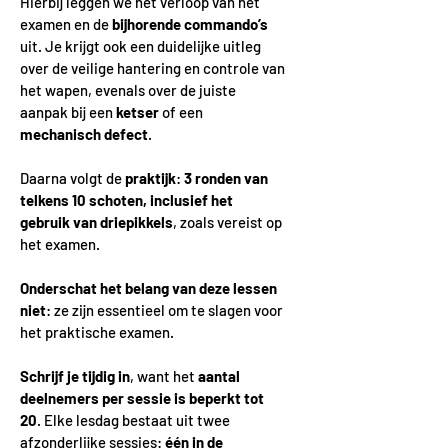
Hierbij leggen we het verloop van het
examen en de
bijhorende commando’s
uit. Je krijgt ook een duidelijke uitleg
over de veilige hantering en controle van
het wapen, evenals over de juiste
aanpak bij een
ketser
of een
mechanisch defect
.
Daarna volgt de
praktijk
:
3 ronden van
telkens 10 schoten, inclusief het
gebruik van driepikkels
, zoals vereist op
het examen.
Onderschat het belang van deze lessen
niet
: ze zijn essentieel om te slagen voor
het praktische examen.
Schrijf je tijdig in
, want het
aantal
deelnemers per sessie is beperkt tot
20
. Elke lesdag bestaat uit twee
afzonderlijke sessies:
één in de