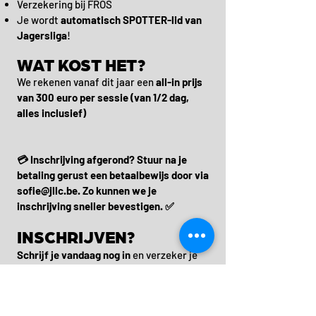
Verzekering bij FROS
Je wordt
automatisch SPOTTER-lid van
Jagersliga
!
WAT KOST HET?
We rekenen vanaf dit jaar een
all-in prijs
van 300 euro per sessie (van 1/2 dag,
alles inclusief)
💳 Inschrijving afgerond? Stuur na je
betaling gerust een betaalbewijs door via
sofie@jllc.be
. Zo kunnen we je
inschrijving sneller bevestigen. ✅
INSCHRIJVEN?
Schrijf je vandaag nog in
en verzeker je
van een plaats tijdens onze praktische
oefendagen.
De plaatsen zijn beperkt,
dus snel inschrijven is de boodschap.