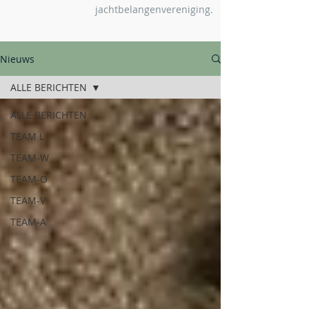
jachtbelangenvereniging.
Nieuws
ALLE BERICHTEN
ALLE BERICHTEN
TEAM L
TEAM-W
TEAM-O
TEAM-V
TEAM-A