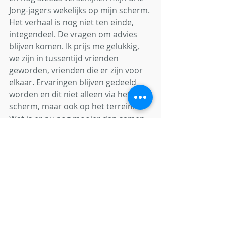
Jong-jagers wekelijks op mijn scherm. 
Het verhaal is nog niet ten einde, 
integendeel. De vragen om advies 
blijven komen. Ik prijs me gelukkig, 
we zijn in tussentijd vrienden 
geworden, vrienden die er zijn voor 
elkaar. Ervaringen blijven gedeeld 
worden en dit niet alleen via het 
scherm, maar ook op het terrein. 
Wat is er nu nog mooier dan samen 
met die mensen, die geen ervaring 
hadden, aan jachtprojecten te 
mogen werken, samen emoties 
beleven, samen genieten van wat het 
mooiste op aarde is, onze 
jachtrevieren. 
Het doet zo goed die nieuwe 
leergierige generatie bezig te zien. 