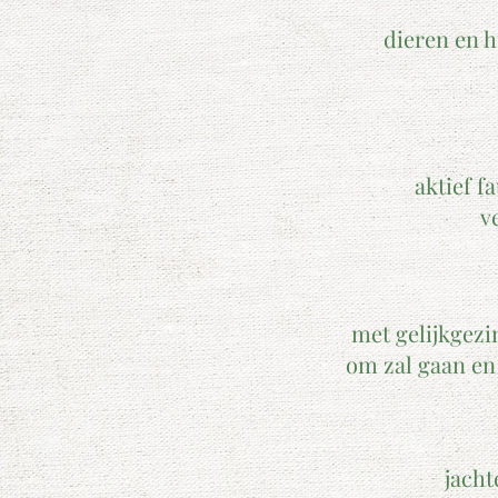
dieren en 
aktief f
v
met gelijkgezi
om zal gaan en
jacht