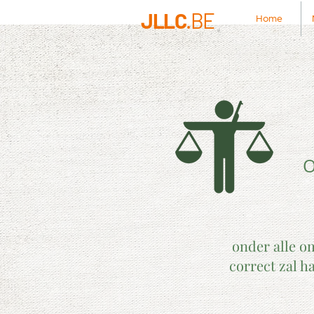
JLLC
.BE
Home
O
onder alle om
correct zal h