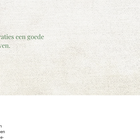
raties een goede
ven.
n
een
 e-