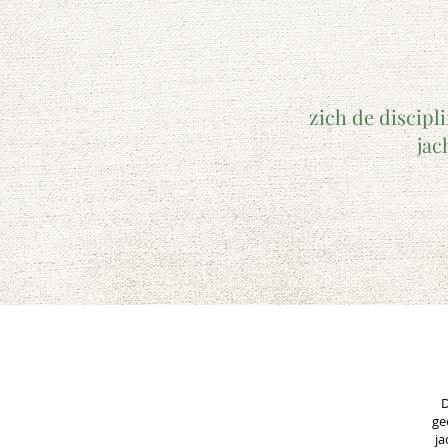
zich de discipl
jac
D
ge
ja