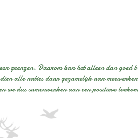
geen grenzen. Daarom kan het alleen dan goed 
ndien alle naties daar gezamelijk aan meewerken
en we dus samenwerken aan een positieve toekom