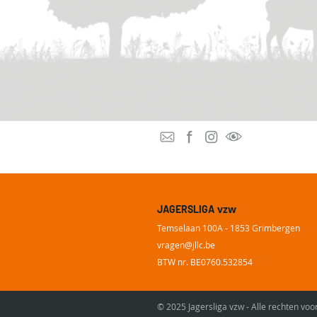
vzw
JAGERSLIGA
Temselaan 100A - 1853 Grimbergen
vragen@
jllc.be
BTW nr. BE0760.532854
© 2025 Jagersliga vzw - Alle rechten v