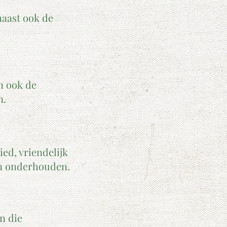
aast ook de
en ook de
n.
ed, vriendelijk
en onderhouden.
en die