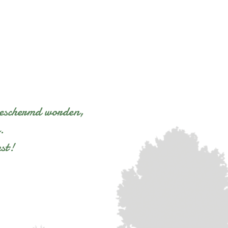
beschermd worden,
.
st!