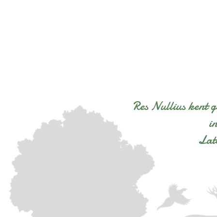
Res Nullius kent 
i
Lat