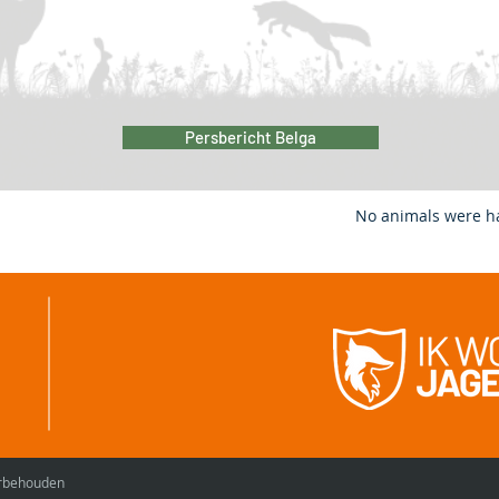
Persbericht Belga
N
o animals were ha
oorbehouden