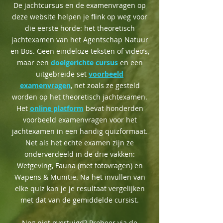
De jachtcursus en de examenvragen op
deze website helpen je flink op weg voor
die eerste horde: het theoretisch
jachtexamen van het Agentschap Natuur
en Bos. Geen eindeloze teksten of video’s,
maar een
doelgerichte cursus
en een
uitgebreide set
voorbeeld
examenvragen
, net zoals ze gesteld
worden op het theoretisch jachtexamen.
Het
online platform
bevat honderden
voorbeeld examenvragen voor het
jachtexamen in een handig quizformaat.
Net als het echte examen zijn ze
onderverdeeld in de drie vakken:
Wetgeving, Fauna (met fotovragen) en
Wapens & Munitie. Na het invullen van
elke quiz kan je je resultaat vergelijken
met dat van de gemiddelde cursist.
Nog niet overtuigd? Probeer via de