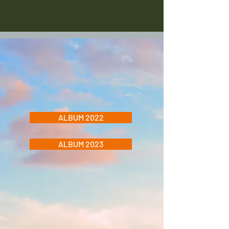
ALBUM 2022
ALBUM 2023
Het Jagersliga Sporting Team dat de
praktische opleidingen organiseert, werd
begin 2024 door FROS erkend als schietclub
en kreeg erkenningsnummer
C02579
Dat wij kwaliteit bovenaan plaatsen met
zowel onze lesgevers als met onze
omkadering, mag duidelijk wezen!