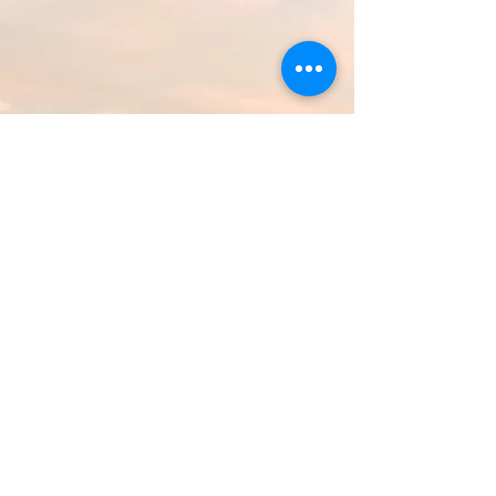
Alle aangesloten leden zijn vanaf de
betaling van het lidgeld een
volledig jaar
verzekerd voor alle kleischietingen
waaraan zij deelnemen. Dat is dus ook
geldig voor kleischietingen die het Sporting
Team niet organiseert.
SPORTING TEAM
PRAKTISCHE
OPLEIDING
HAGEL/THEORIE/PARCOURS/KOGEL
Alle aspirant-jagers kunnen dit jaar
opnieuw terecht bij
JAGERSLIGA
voor
verschillende opleidingsdagen als
voorbereiding van het praktische
jachtexamen. Jagersliga geeft ook les in