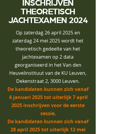
INSCHRIJVEN
THEORETISCH
JACHTEXAMEN 2024
Op zaterdag 26 april 2025 en
zaterdag 24 mei 2025 wordt het
theoretisch gedeelte van het
jachtexamen op 2 data
georganiseerd in het Van den
Heuvelinstituut van de KU Leuven,
Dekenstraat 2, 3000 Leuven.
De kandidaten kunnen zich vanaf
6 januari 2025 tot uiterlijk 7 april
2025 inschrijven voor de eerste
sessie
.
De kandi
daten kunnen zich vanaf
28 april 2025 tot uiterlijk 12 mei