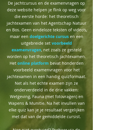
De jachtcursus en de examenvragen op
deze website helpen je flink op weg voor
die eerste horde: het theoretisch
jachtexamen van het Agentschap Natuur
en Bos. Geen eindeloze teksten of video’s,
maar een
doelgerichte cursus
en een
uitgebreide set
voorbeeld
examenvragen
, net zoals ze gesteld
worden op het theoretisch jachtexamen.
Het
online platform
bevat honderden
voorbeeld examenvragen voor het
jachtexamen in een handig quizformaat.
Net als het echte examen zijn ze
onderverdeeld in de drie vakken:
Wetgeving, Fauna (met fotovragen) en
Wapens & Munitie. Na het invullen van
elke quiz kan je je resultaat vergelijken
met dat van de gemiddelde cursist.
Nog niet overtuigd? Probeer via de