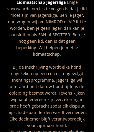
Lidmaatschap Jagersliga
Enige
voorwaarde om les te volgen is dat je lid
moet zijn van Jagersliga. Ben je jager,
dan vragen wij om NIMROD of VIP lid te
worden, ben je geen jager, dan kan je
aansluiten als FAN of SPOTTER. Ben je
nog geen lid, dan is dat geen
beperking.
Wij helpen je met je
lidmaatschap.
Bij de inschrijving wordt elke hond
nagekeken op een correct opgevolgd
inentingsprogramma. Jagersliga wil
uiteraard niet dat uw hond tijdens de
opleiding besmet wordt. Tevens kijken
wij na of iedereen zijn verzekering in
orde heeft gebracht zodat elk dispuut
bij schade aan derden wordt vermeden.
Elke deelnemer blijft verantwoordelijk
voor zijn/haar hond.
Wij staan garant voor een begeleiding