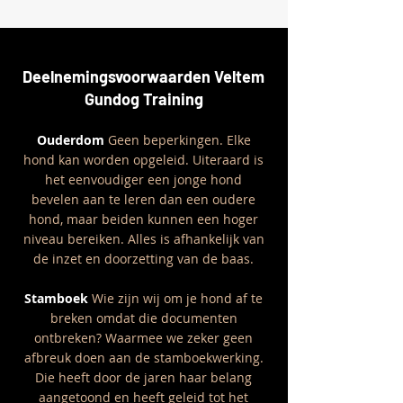
Deelnemingsvoorwaarden
Veltem
Gundog Training
Ouderdom
Geen beperkingen. Elke
hond kan worden opgeleid. Uiteraa
rd is
het eenvoudiger een jonge hond
bevelen aan te leren dan een oudere
hond, maar beiden kunnen een hoger
niveau bereiken. Alles is afhankelijk van
de inzet en doorzetting van de baas.
Stamboek
Wie zijn wij om je hond af te
breken omdat die documenten
ontbreken? Waarmee we zeker geen
afbreuk doen aan de stamboekwerking.
Die heeft door de jaren haar belang
aangetoond en heeft geleid tot het