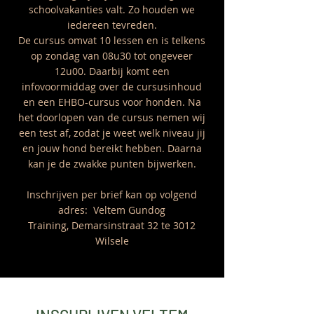
schoolvakanties valt. Zo houden we
iedereen tevreden.
De cursus omvat 10 lessen en is telkens
op zondag van 08u30 tot ongeveer
12u00. Daarbij komt een
infovoormiddag over de cursusinhoud
en een EHBO-cursus voor honden. Na
het doorlopen van de cursus nemen wij
een test af, zodat je weet welk niveau jij
en jouw hond bereikt hebben. Daarna
kan je de zwakke punten bijwerken.
Inschrijven per brief kan op volgend
adres:
Veltem Gundog
Training,
Demarsinstraat 32 te
3012
Wilsele