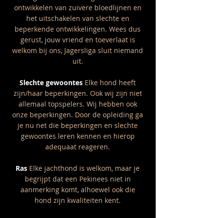
ontwikkelen van zuivere bloedlijnen en
het uitschakelen van slechte en
beperkende ontwikkelingen. Wees dus
gerust, jouw vriend en toeverlaat is
welkom bij ons, Jagersliga sluit niemand
uit.
Slechte gewoontes
Elke hond heeft
zijn/haar beperkingen. Ook wij zijn niet
allemaal topspelers. Wij hebben ook
onze beperkingen. Door de opleiding ga
je nu net die beperkingen en slechte
gewoontes leren kennen en hierop
adequaat reageren.
Ras
Elke jachthond is welkom, maar je
begrijpt dat een Pekinees niet in
aanmerking komt, alhoewel ook die
hond zijn kwaliteiten kent.