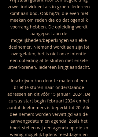
zowel individueel als in groep. Iedereen
komt aan bod. Ook hij/zij die even niet
meekan om reden die op dat ogenblik
voorrang hebben. De opleiding wordt
aangepast aan de
mogelijkheden/beperkingen van elke
deelnemer. Niemand wordt aan zijn lot
overgelaten, het is niet onze intentie
een opleiding af te sluiten met enkele
uitverkorenen. Iedereen krijgt aandacht.
Inschrijven kan door te mailen of een
brief te sturen naar onderstaande
adressen en dit vóór 15 januari 2024. De
cursus start begin februari 2024 en het
aantal deelnemers is beperkt tot 20. Alle
deelnemers worden verwittigd van de
aanvangsdatum en agenda. Zoals het
hoort stellen wij een agenda op die zo
weinig mogelijk tijdens feestdagen en