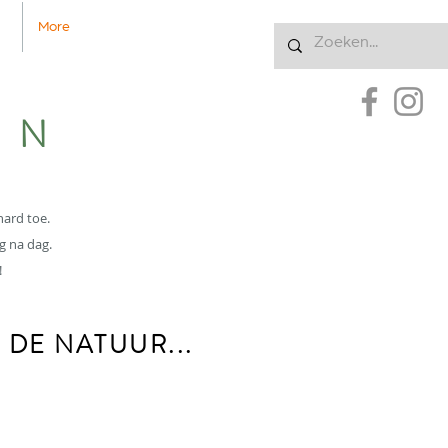
More
Inloggen
EN
hard toe.
g na dag.
!
 DE NATUUR...