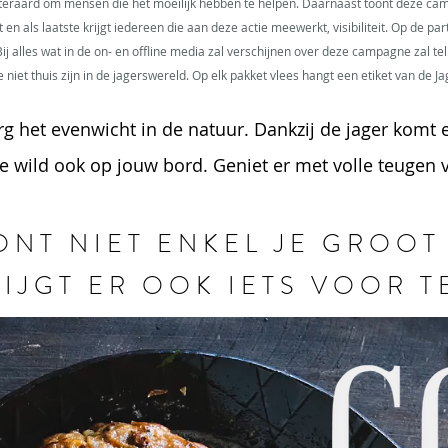
teraard om mensen die het moeilijk hebben te helpen. Daarnaast toont deze cam
en als laatste krijgt iedereen die aan deze actie meewerkt, visibiliteit. Op de pa
 alles wat in de on- en offline media zal verschijnen over deze campagne zal tel
iet thuis zijn in de jagerswereld. Op elk pakket vlees hangt een etiket van de Ja
g het evenwicht in de natuur. Dankzij de jager komt e
e wild ook op jouw bord. Geniet er met volle teugen v
ONT NIET ENKEL JE GROOT
IJGT ER OOK IETS VOOR T