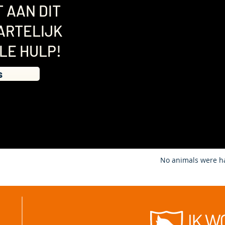
 AAN DIT
ARTELIJK
LE HULP!
s
N
o animals were ha