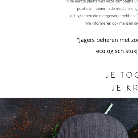
In de eerste plaats was deze campagne ui
positieve manier in de media brengt 
jachtgroepen die meegewerkt hebben. Bij
We informeren ook mensen die n
"Jagers beheren met zor
ecologisch stukj
JE TO
JE KR