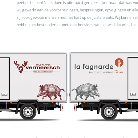
beetjes helpen! Niets doen is uiteraard gemakkelijker maar dat was 
wij gewerkt aan de voorbereidingen, besprekingen, opvolgingen en alles 
zijn ook gewoon mensen met het hart op de juiste plaats. Wij kunnen al
hebben het best ondersteunen met het vlees van het wild dat wij schie