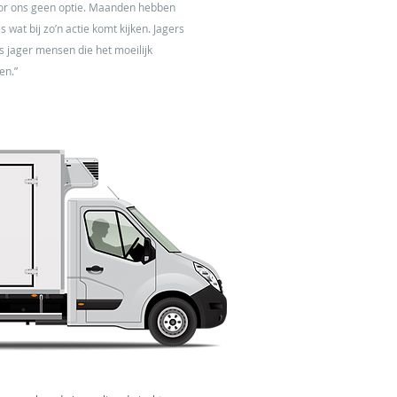
voor ons geen optie. Maanden hebben
wat bij zo’n actie komt kijken. Jagers
s jager mensen die het moeilijk
ten.”