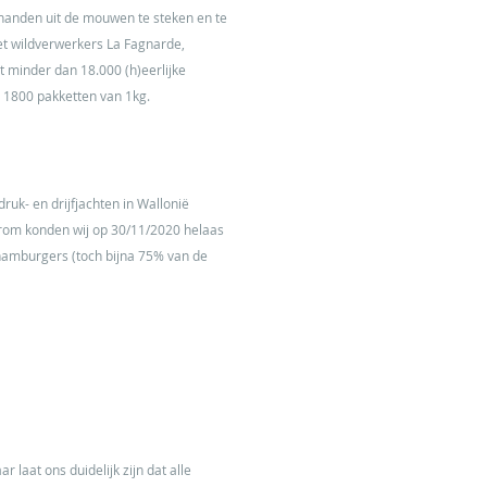
handen uit de mouwen te steken en te
et wildverwerkers La Fagnarde,
 minder dan 18.000 (h)eerlijke
 1800 pakketten van 1kg.
uk- en drijfjachten in Wallonië
arom konden wij op 30/11/2020 helaas
hamburgers (toch bijna 75% van de
 laat ons duidelijk zijn dat alle