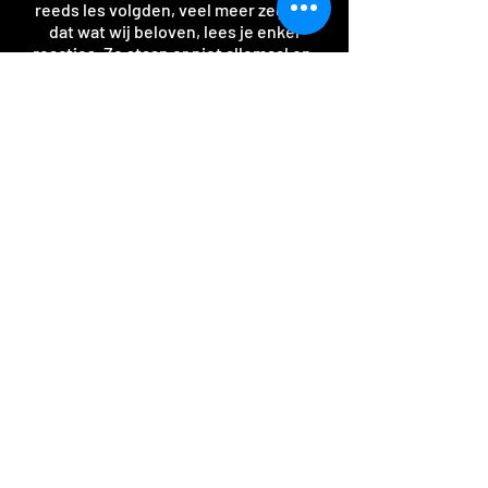
reeds les volgden, veel meer zeggen
dat wat wij beloven, lees je enkel
reacties. Ze staan er niet allemaal op.
Het waren er gewoon veel te veel...
Met een
slaagpercentage van meer dan
80%
kunnen we de lessen alleen maar
van harte aanraden!
Bij deze kan ik u zeggen dat ik
geslaagd ben voor het praktisch
jachtexamen. Mijn jachtverlof is
reeds aangekomen dus we kunnen
weer een stap verder zetten.
Nogmaals bedankt voor de lessen
en de tips. We horen of zien elkaar
nog wel op één van de komende
evenementen of cursussen.
Mvg
,
DJ