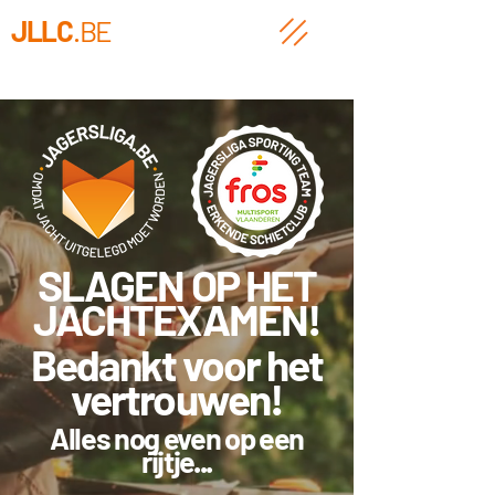
JLLC
.BE
SLAGEN OP HET
JACHTEXAMEN!
Bedankt voor het
vertrouwen!
Alles nog even op een
rijtje...