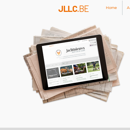
JLLC
.BE
Home
A