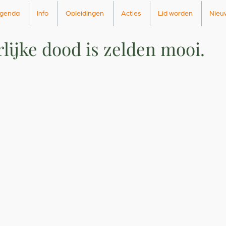
genda
Info
Opleidingen
Acties
Lid worden
Nieu
lijke dood is zelden mooi.