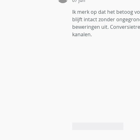
07 jun
Ik merk op dat het betoog vo
blijft intact zonder ongegro
beweringen uit. Conversietr
kanalen.
Like
Reageren