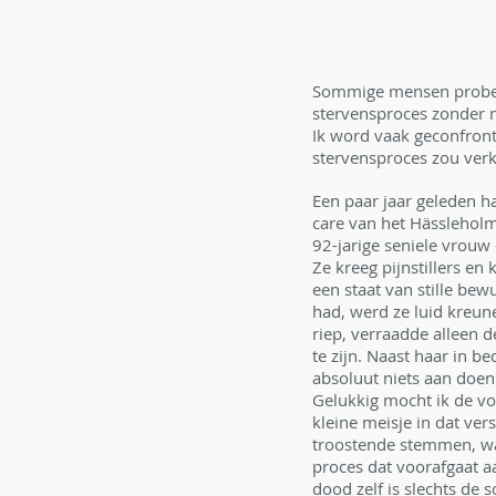
Sommige mensen probere
stervensproces zonder me
Ik word vaak geconfront
stervensproces zou ver
Een paar jaar geleden h
care van het Hässleholm
92-jarige seniele vrouw
Ze kreeg pijnstillers en
een staat van stille be
had, werd ze luid kreu
riep, verraadde alleen d
te zijn. Naast haar in be
absoluut niets aan doen
Gelukkig mocht ik de vo
kleine meisje in dat ver
troostende stemmen, wa
proces dat voorafgaat aa
dood zelf is slechts de 