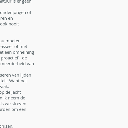
natuur is er geen 
hondenjongen of 
ren en 
 ook nooit 
zou moeten 
passeer of met 
met een omheining 
proactief - de 
e meerderheid van 
seren van lijden 
teit. Want net 
zaak.
op de jacht 
En ik neem de 
ls we streven 
worden om een 
rijzen, 