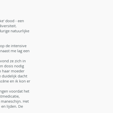
e' dood - een 
versiteit.
urige natuurlijke 
op de intensive 
 naast me lag een 
vond ze zich in 
en dosis nodig 
m haar moeder 
 duidelijk dacht 
scène en ik kon er 
ingen voordat het 
stmedicatie, 
 maneschijn. Het 
en lijden. De 