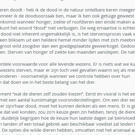
dieren doodt - heb ik de dood in de natuur ontelbare keren meegem
anneer ik de doodsoorzaak ben, maar ik ben ook getuige geweest
nkomst wanneer honger, ziekte of roofdieren een einde maken aa
Je kunt het woord “dood” niet verbuigen. De weg ernaartoe is echter
dood niet inherent ongemakkelijk is, is het stervensproces vaak ex
alleen bliksem uit een heldere hemel minder lijden met zich meebre
 groot wild zoogdier dan een goedgeplaatste geweerkogel. Gedo
en. Sterven van honger of ziekte kan maanden aanslepen. De natu
ntele voorwaarde voor alle levende wezens. Er is niets wat we k
e wezens sterven, maar er zijn toch veel gevallen waarin wij als me
inderen - voornamelijk wanneer we controle hebben over hun 
 dat doen we in het beste belang van het dier.
gument “wat de dieren zelf zouden kiezen”. Eerst en vooral is het 
met een aantal kunstmatige vooronderstellingen. Om een dier e
er zijn/haar dood, moet het kunnen denken als een mens. Er is g
e dat wel konden, zou zo'n keuze geen zin hebben, tenzij de diere
 duidelijk begrijpen hoe de keuze hun laatste dagen zal beïnvloed
n tanden of een totaal gebrek aan beschikbaar voedsel zal leiden
. De opties die wilde dieren hebben, omvatten niet het arsenaal 