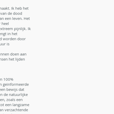
aakt. Ik heb het 
 van de dood 
n een leven. Het 
 heel 
treem pijnlijk. Ik 
ngt in het 
od worden door 
ur is 
unnen doen aan 
nsen het lijden 
een 100% 
en geïnformeerde 
een bewijs dat 
n de natuurlijke 
en, zoals een 
 tot een langzame 
aan verzachtende 