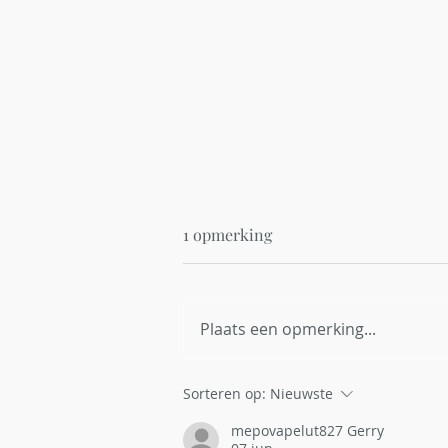
1 opmerking
Plaats een opmerking...
Red Bambi België breidt uit
Sorteren op:
Nieuwste
naar Vlaanderen en zoekt
mepovapelut827 Gerry
thermische dronepiloten