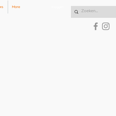
ws
More
Inloggen