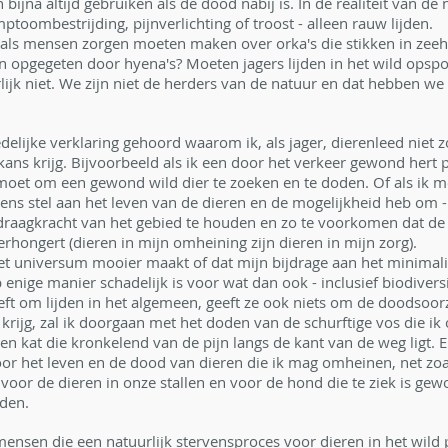
ijna altijd gebruiken als de dood nabij is. In de realiteit van de 
ptoombestrijding, pijnverlichting of troost - alleen rauw lijden.
s als mensen zorgen moeten maken over orka's die stikken in zee
 opgegeten door hyena's? Moeten jagers lijden in het wild opspo
ijk niet. We zijn niet de herders van de natuur en dat hebben we
delijke verklaring gehoord waarom ik, als jager, dierenleed niet 
kans krijg. Bijvoorbeeld als ik een door het verkeer gewond hert 
moet om een gewond wild dier te zoeken en te doden. Of als ik 
rens stel aan het leven van de dieren en de mogelijkheid heb om - 
 draagkracht van het gebied te houden en zo te voorkomen dat d
erhongert (dieren in mijn omheining zijn dieren in mijn zorg).
n het universum mooier maakt of dat mijn bijdrage aan het minimali
enige manier schadelijk is voor wat dan ook - inclusief biodiversi
eeft om lijden in het algemeen, geeft ze ook niets om de doodsoor
g krijg, zal ik doorgaan met het doden van de schurftige vos die ik 
n kat die kronkelend van de pijn langs de kant van de weg ligt. 
or het leven en de dood van dieren die ik mag omheinen, net zoa
oor de dieren in onze stallen en voor de hond die te ziek is ge
iden.
ensen die een natuurlijk stervensproces voor dieren in het wild p