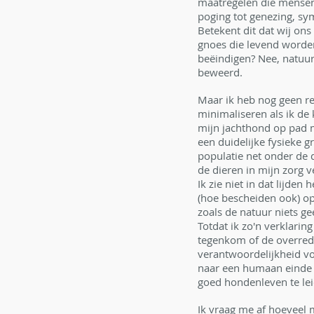
maatregelen die mensen b
poging tot genezing, sym
Betekent dit dat wij on
gnoes die levend worden
beëindigen? Nee, natuurl
beweerd.
Maar ik heb nog geen re
minimaliseren als ik de 
mijn jachthond op pad 
een duidelijke fysieke g
populatie net onder de
de dieren in mijn zorg v
Ik zie niet in dat lijde
(hoe bescheiden ook) op 
zoals de natuur niets g
Totdat ik zo'n verklarin
tegenkom of de overrede
verantwoordelijkheid vo
naar een humaan einde v
goed hondenleven te le
Ik vraag me af hoeveel m