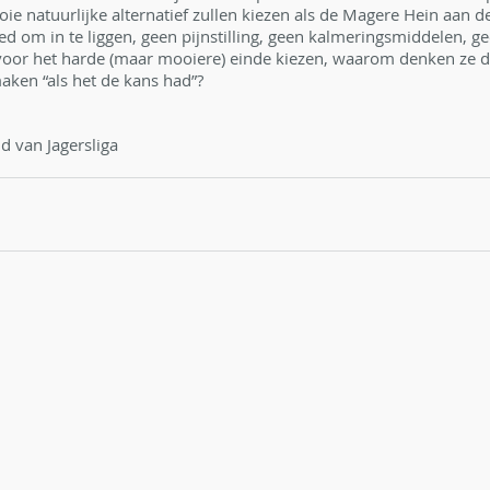
oie natuurlijke alternatief zullen kiezen als de Magere Hein aan d
ed om in te liggen, geen pijnstilling, geen kalmeringsmiddelen, ge
t voor het harde (maar mooiere) einde kiezen, waarom denken ze d
ken “als het de kans had”?
id van Jagersliga