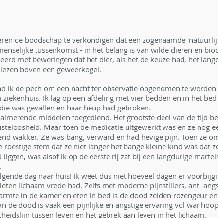
n de boodschap te verkondigen dat een zogenaamde 'natuurlijk
nselijke tussenkomst - in het belang is van wilde dieren en biodi
eerd met beweringen dat het dier, als het de keuze had, het langd
kiezen boven een geweerkogel.
ad ik de pech om een nacht ter observatie opgenomen te worden 
 ziekenhuis. Ik lag op een afdeling met vier bedden en in het bed
 die was gevallen en haar heup had gebroken.
 kalmerende middelen toegediend. Het grootste deel van de tijd be
wusteloosheid. Maar toen de medicatie uitgewerkt was en ze nog e
nend wakker. Ze was bang, verward en had hevige pijn. Toen ze o
e roestige stem dat ze niet langer het bange kleine kind was dat ze
d liggen, was alsof ik op de eerste rij zat bij een langdurige martel
.
lgende dag naar huis! Ik weet dus niet hoeveel dagen er voorbijg
sleten lichaam vrede had. Zelfs met moderne pijnstillers, anti-ang
rmte in de kamer en eten in bed is de dood zelden rozengeur en
n de dood is vaak een pijnlijke en angstige ervaring vol wanhoop 
scheidslijn tussen leven en het gebrek aan leven in het lichaam.