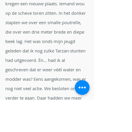
kregen een nieuwe plaats. Iemand wou 
op de scheve toren zitten. In het donker 
stapten we over een smalle poutrelle, 
die over een drie meter brede en diepe 
beek lag. Het was sinds mijn jeugd 
geleden dat ik nog zulke Tarzan-stunten 
had uitgevoerd. Én... had ik al 
geschreven dat er weer véél water en 
modder was? Eens aangekomen, was er 
nog niet veel actie. We besloten om iets 
verder te gaan. Daar hadden we meer 
geluk! De warmtebeeldcamera toonde 3 
stuks. We gingen uit van een reegeit met 
2 kitsen, maar het was nog te donker 