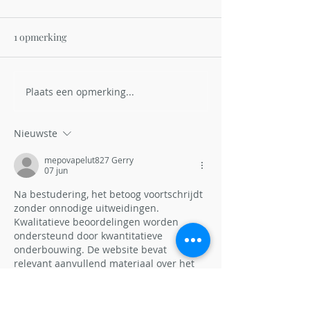
1 opmerking
Plaats een opmerking...
Hoe bejagen en bestrijden
Verwerking na he
we de vos in Vlaanderen?
Een andere rout
ganzenpoot.
Nieuwste
mepovapelut827 Gerry
07 jun
Na bestudering, het betoog voortschrijdt 
zonder onnodige uitweidingen. 
Kwalitatieve beoordelingen worden 
ondersteund door kwantitatieve 
onderbouwing. De website bevat 
relevant aanvullend materiaal over het 
onderwerp. Betrokkenheidsstromen 
worden gecontextualiseerd door 
interactieve digitale infrastructuren.