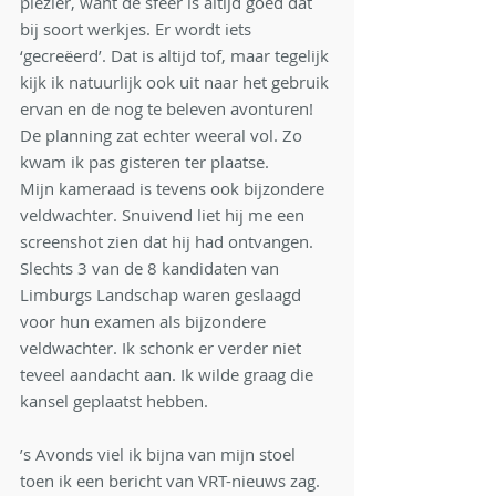
plezier, want de sfeer is altijd goed dat 
bij soort werkjes. Er wordt iets 
‘gecreëerd’. Dat is altijd tof, maar tegelijk 
kijk ik natuurlijk ook uit naar het gebruik 
ervan en de nog te beleven avonturen! 
De planning zat echter weeral vol. Zo 
kwam ik pas gisteren ter plaatse. 
Mijn kameraad is tevens ook bijzondere 
veldwachter. Snuivend liet hij me een 
screenshot zien dat hij had ontvangen. 
Slechts 3 van de 8 kandidaten van 
Limburgs Landschap waren geslaagd 
voor hun examen als bijzondere 
veldwachter. Ik schonk er verder niet 
teveel aandacht aan. Ik wilde graag die 
kansel geplaatst hebben. 
’s Avonds viel ik bijna van mijn stoel 
toen ik een bericht van VRT-nieuws zag. 