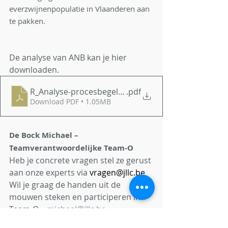
everzwijnenpopulatie in Vlaanderen aan 
te pakken.
De analyse van ANB kan je hier 
downloaden.
R_Analyse-procesbegeleiding-Faunabeheerzones-8
.pdf
Download PDF • 1.05MB
De Bock Michael – 
Teamverantwoordelijke Team-O
Heb je concrete vragen stel ze gerust 
aan onze experts via 
vragen@jllc.be
Wil je graag de handen uit de 
mouwen steken en participeren in 
Team-O – 
michael@jllc.be