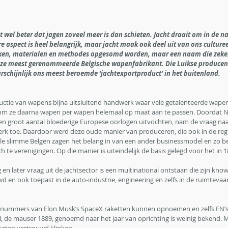
t wel beter dat jagen zoveel meer is dan schieten. Jacht draait om in de nat
re aspect is heel belangrijk, maar jacht maak ook deel uit van ons cultureel
iken, materialen en methodes opgesomd worden, maar een naam die zeker
nze meest gerenommeerde Belgische wapenfabrikant. Die Luikse producent
arschijnlijk ons meest beroemde ‘jachtexportproduct’ in het buitenland.
ctie van wapens bijna uitsluitend handwerk waar vele getalenteerde wapen
om ze daarna wapen per wapen helemaal op maat aan te passen. Doordat N
een groot aantal bloederige Europese oorlogen uitvochten, nam de vraag na
k toe. Daardoor werd deze oude manier van produceren, die ook in de regi
ele slimme Belgen zagen het belang in van een ander businessmodel en zo 
ch te verenigingen. Op die manier is uiteindelijk de basis gelegd voor het in 
raag en later vraag uit de jachtsector is een multinational ontstaan die zijn 
 en ook toepast in de auto-industrie, engineering en zelfs in de ruimtevaar
denummers van Elon Musk’s SpaceX raketten kunnen opnoemen en zelfs FN’s 
, de mauser 1889, genoemd naar het jaar van oprichting is weinig bekend.