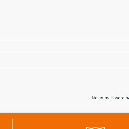
Hoe bejagen en bestrijden we
Verw
de vos in Vlaanderen?
ande
ganz
N
o animals were ha