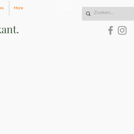
ws
More
Inloggen
ant.