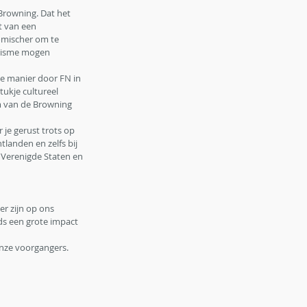
Browning. Dat het 
t van een 
omischer om te 
nisme mogen 
e manier door FN in 
ukje cultureel 
rm van de Browning 
je gerust trots op 
tlanden en zelfs bij 
 Verenigde Staten en 
r zijn op ons 
ds een grote impact 
onze voorgangers.