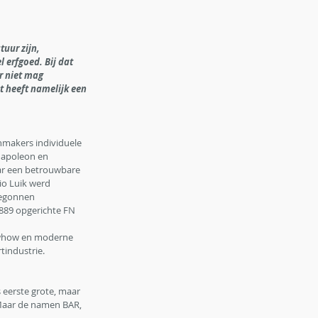
uur zijn, 
 erfgoed. Bij dat 
 niet mag 
 heeft namelijk een 
makers individuele 
apoleon en 
ar een betrouwbare 
o Luik werd 
begonnen 
1889 opgerichte FN 
knowhow en moderne 
tindustrie. 
eerste grote, maar 
 Maar de namen BAR, 