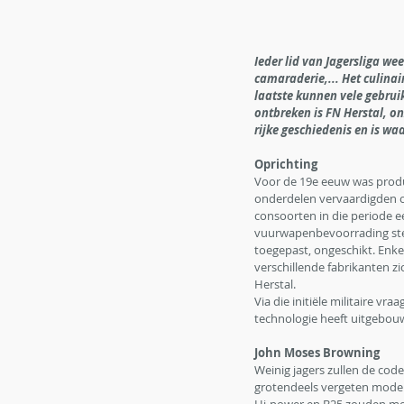
Ieder lid van Jagersliga wee
camaraderie,... Het culinai
laatste kunnen vele gebru
ontbreken is FN Herstal, o
rijke geschiedenis en is wa
Oprichting
Voor de 19e eeuw was produ
onderdelen vervaardigden 
consoorten in die periode 
vuurwapenbevoorrading ster
toegepast, ongeschikt. Enk
verschillende fabrikanten zi
Herstal. 
Via die initiële militaire v
technologie heeft uitgebouwd
John Moses Browning 
Weinig jagers zullen de co
grotendeels vergeten model