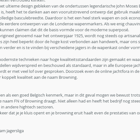
eten vertrouwd klinken.
is het ultieme design gebleken van de ondertussen legendarische John Moses 
is, heeft het te danken aan een vooruitstrevend ontwerp dat gebruik maak
olledige basculebreedte. Daardoor is het een heel sterk wapen en ook econ
t de eerdere ontwerpen van de Londense wapenmarkers. Als we enig chauvi
 kunnen claimen dat dit de basis vormde voor de moderne superposé. 
origineel genoemd naar het ontwerpjaar 1925, wordt nog steeds op artisanal
es zijn heel beperkt door de hoge kost verbonden aan handwerk, maar ons st
len verder en is te vinden bij verscheidene jagers in de wapenkast onder vo
odernste technieken naar hoge kwaliteitsstandaarden zijn gemaakt en waar 
modellen wijdverspreid en beschouwd als standaard, maar in alle Europese jach
t er met veel lof over gesproken. Doorzoek even de online jachtfora in de
er koppelt kwaliteit aan de naam Browning.
n als een goed Belgisch kenmerk, maar in dit geval mogen we bewust trotse
de naam FN of Browning draagt. Niet alleen had en heeft het bedrijf nog stee
 in andere hightech sectoren. 
er dat je je kluis opent en je browning eruit haalt even de prestaties van 
am Jagersliga