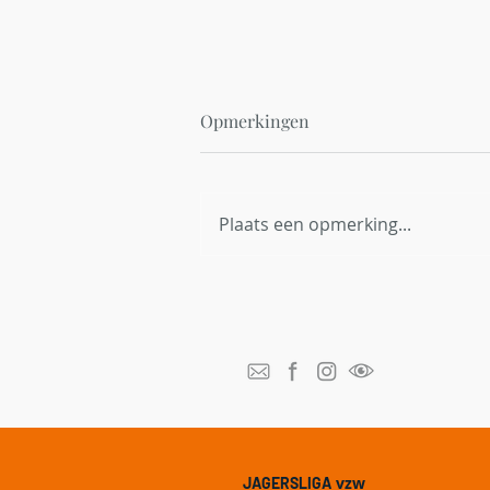
Opmerkingen
Plaats een opmerking...
Red Bambi België breidt uit
naar Vlaanderen en zoekt
thermische dronepiloten
vzw
JAGERSLIGA