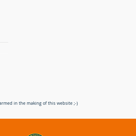
erking na het schot: Een
re route voor de
enpoot.
rmed in the making of this website ;-)