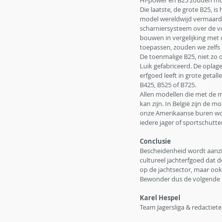
Hi-power en B25 zouden mo
Die laatste, de grote B25, 
model wereldwijd vermaard 
scharniersysteem over de v
bouwen in vergelijking me
toepassen, zouden we zelfs
De toenmalige B25, niet zo 
Luik gefabriceerd. De oplag
erfgoed leeft in grote getal
B425, B525 of B725.
Allen modellen die met de m
kan zijn. In België zijn de 
onze Amerikaanse buren word
iedere jager of sportschutt
Conclusie
Bescheidenheid wordt aanzie
cultureel jachterfgoed dat 
op de jachtsector, maar ook
Bewonder dus de volgende ke
Karel Hespel
Team Jagersliga & redactiete