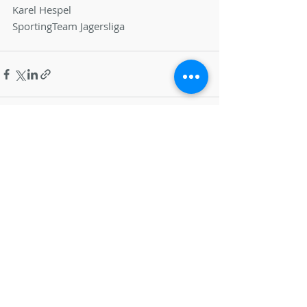
Karel Hespel
SportingTeam Jagersliga
Recente blogposts
Alles weergeven