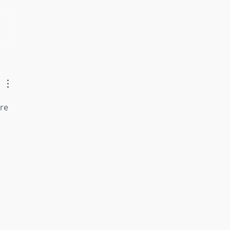
erking na het schot: Een
re route voor de
enpoot.
re 