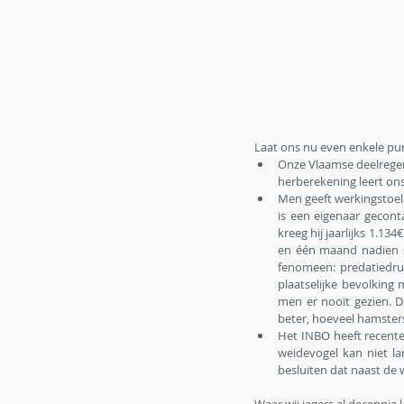
Laat ons nu even enkele pun
Onze Vlaamse deelregeri
herberekening leert ons
Men geeft werkingstoel
is een eigenaar geconta
kreeg hij jaarlijks 1.13
en één maand nadien s
fenomeen: predatiedruk
plaatselijke bevolking
men er nooit gezien. D
beter, hoeveel hamsters
Het INBO heeft recente
weidevogel kan niet la
besluiten dat naast de 