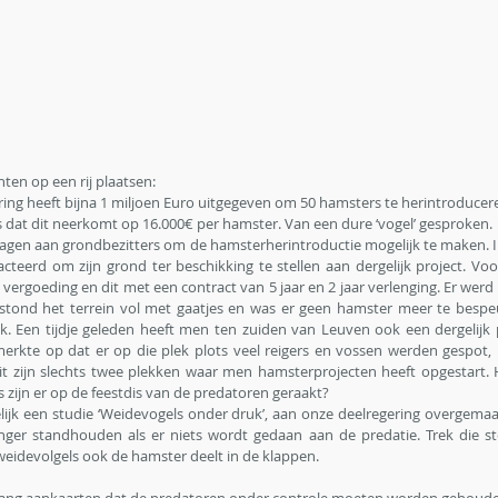
ten op een rij plaatsen:
ng heeft bijna 1 miljoen Euro uitgegeven om 50 hamsters te herintroducere
 dat dit neerkomt op 16.000€ per hamster. Van een dure ‘vogel’ gesproken.
agen aan grondbezitters om de hamsterherintroductie mogelijk te maken. I
cteerd om zijn grond ter beschikking te stellen aan dergelijk project. Voor 
4€ vergoeding en dit met een contract van 5 jaar en 2 jaar verlenging. Er werd
tond het terrein vol met gaatjes en was er geen hamster meer te bespe
. Een tijdje geleden heeft men ten zuiden van Leuven ook een dergelijk p
 merkte op dat er op die plek plots veel reigers en vossen werden gespot,
it zijn slechts twee plekken waar men hamsterprojecten heeft opgestart. H
 zijn er op de feestdis van de predatoren geraakt?
lijk een studie ‘Weidevogels onder druk’, aan onze deelregering overgemaak
nger standhouden als er niets wordt gedaan aan de predatie. Trek die ste
weidevolgels ook de hamster deelt in de klappen.