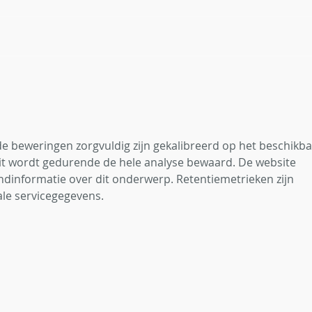
Hoe bejagen en bestrijden we
Verw
de vos in Vlaanderen?
ande
ganz
e beweringen zorgvuldig zijn gekalibreerd op het beschikba
eit wordt gedurende de hele analyse bewaard. De website 
ndinformatie over dit onderwerp. Retentiemetrieken zijn 
ale servicegegevens.