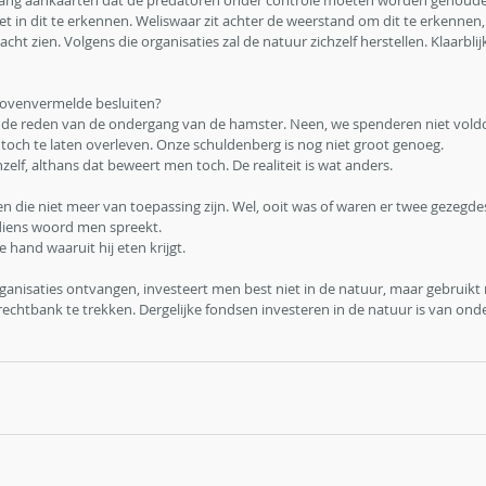
a lang aankaarten dat de predatoren onder controle moeten worden gehouden
et in dit te erkennen. Weliswaar zit achter de weerstand om dit te erkennen,
acht zien. Volgens die organisaties zal de natuur zichzelf herstellen. Klaarblijke
bovenvermelde besluiten?
et de reden van de ondergang van de hamster. Neen, we spenderen niet vold
toch te laten overleven. Onze schuldenberg is nog niet groot genoeg.
zelf, althans dat beweert men toch. De realiteit is wat anders.
die niet meer van toepassing zijn. Wel, ooit was of waren er twee gezegde
diens woord men spreekt.
e hand waaruit hij eten krijgt.
rganisaties ontvangen, investeert men best niet in de natuur, maar gebruik
rechtbank te trekken. Dergelijke fondsen investeren in de natuur is van ond