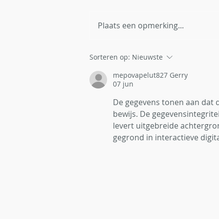
Plaats een opmerking...
Red Bambi België breidt uit
Sorteren op:
Nieuwste
naar Vlaanderen en zoekt
mepovapelut827 Gerry
thermische dronepiloten
07 jun
De gegevens tonen aan dat d
bewijs. De gegevensintegrit
levert uitgebreide achtergro
gegrond in interactieve digit