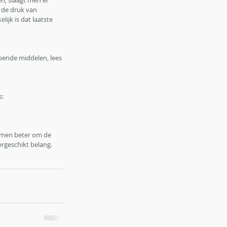
, slaagt men er 
 de druk van 
lijk is dat laatste 
oende middelen, lees 
s:
t men beter om de 
ergeschikt belang.