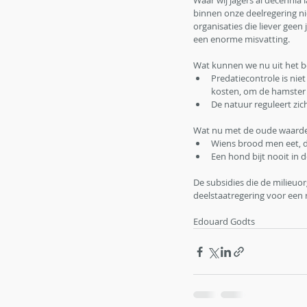
Waar wij jagers al decenni
binnen onze deelregering ni
organisaties die liever geen j
een enorme misvatting.
Wat kunnen we nu uit het 
Predatiecontrole is ni
kosten, om de hamster 
De natuur reguleert zich
Wat nu met de oude waarden 
Wiens brood men eet, 
Een hond bijt nooit in d
De subsidies die de milieuo
deelstaatregering voor een 
Edouard Godts