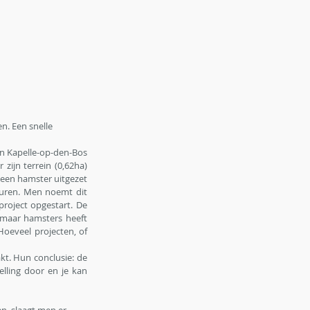
n. Een snelle 
n Kapelle-op-den-Bos 
zijn terrein (0,62ha) 
 een hamster uitgezet 
uren. Men noemt dit 
roject opgestart. De 
 maar hamsters heeft 
oeveel projecten, of 
t. Hun conclusie: de 
lling door en je kan 