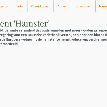
genda
Info
Opleidingen
Acties
Lid worden
Nieu
eem 'Hamster'
reld  dermate veranderd dat oude waarden niet meer worden gerespec
egering voor een Brusselse rechtbank verschijnen door een klacht dat
 de Europese wetgeving de hamster te herintroduceren/beschermen
veroordeeld.