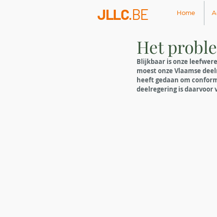
JLLC
.BE
Home
A
Het probl
Blijkbaar is onze leefwe
moest onze Vlaamse deelr
heeft gedaan om conform
deelregering is daarvoor 