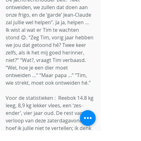
ontweiden, we zullen dat doen aan 
onze frigo, en de ‘garde’ Jean-Claude 
zal jullie wel helpen”. Ja ja, helpen … 
Ik wist al wat er Tim te wachten 
stond 😉. “Zeg Tim, vorig jaar hebben 
we jou dat getoond hé? Twee keer 
zelfs, als ik het mij goed herinner, 
niet?” “Wat?, vraagt Tim verbaasd. 
“Wel, hoe je een dier moet 
ontweiden …” “Maar papa ...” “Tim, 
wie strekt, moet ook ontweiden hé.”
Voor de statistieken :  Reebok 14.8 kg 
leeg, 8,9 kg lekker vlees, een ‘zes-
ender’, vier jaar oud. De rest van het 
verloop van deze zaterdagavond 
hoef ik jullie niet te vertellen; ik denk 
dat beelden meer zeggen dan 