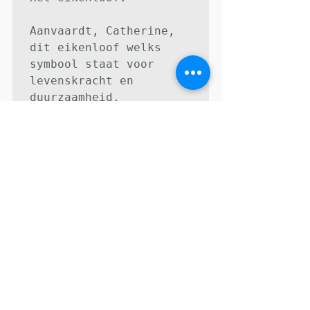
Aanvaardt, Catherine, 
dit eikenloof welks 
symbool staat voor

levenskracht en 
duurzaamheid, 
veiligheid wijsheid en 
bescherming.

Beste Catherine,

Het was mij een eer jou 
te mogen begeleiden, 
niet omdat je mijn 
leerling was.

Maar omdat jij 
uitgroeide tot een 
waardige jagerin
