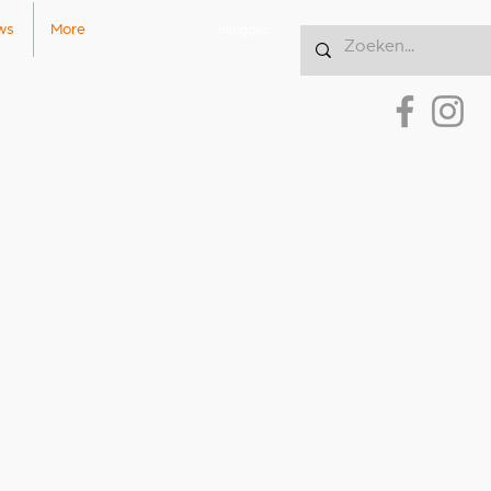
ws
More
Inloggen