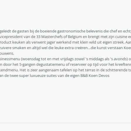
eleidt de gasten bij de boeiende gastronomische belevenis die chef en ec
vicepresident van de 33 Masterchefs of Belgium en brengt met zijn cuisine e
product keuken als verwent jager werkend met klein wild uit eigen streek. A
zuivere smaken en altijd wel die leuke extra creëren…die kunst verstaan Koe
trouwens.
inessmenu (woensdag tot en met vrijdags zowel 's middags als 's avonds) o
en door het 5-gangen degustatiemenu of reserveer op tijd voor het kreefte
ndmenu. Het is zeer aangenaam tafelen op het terras in de schitterende tuin
van de twee super luxueuze suites van de eigen B&B Koen Devos