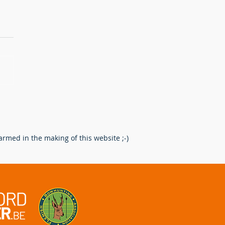
erking na het schot: Een
re route voor de
enpoot.
rmed in the making of this website ;-)