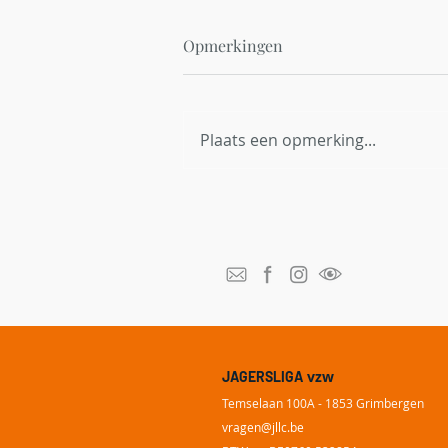
Opmerkingen
Plaats een opmerking...
Red Bambi België breidt uit
naar Vlaanderen en zoekt
thermische dronepiloten
vzw
JAGERSLIGA
Temselaan 100A - 1853 Grimbergen
vragen@
jllc.be