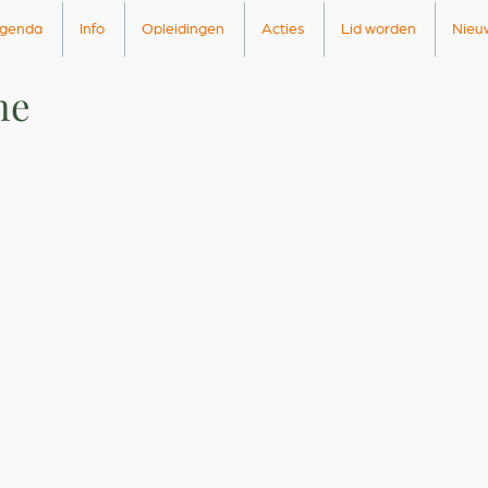
genda
Info
Opleidingen
Acties
Lid worden
Nieu
he