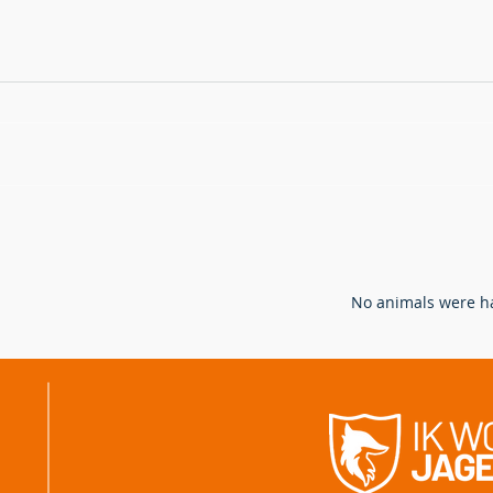
Hoe bejagen en bestrijden we
Verw
de vos in Vlaanderen?
ande
ganz
N
o animals were ha