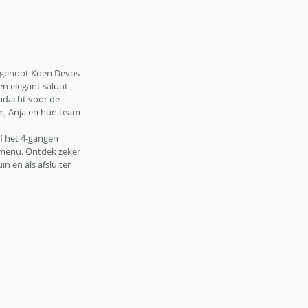
htgenoot Koen Devos 
en elegant saluut 
andacht voor de 
n, Anja en hun team 
f het 4-gangen 
nmenu. Ontdek zeker 
 en als afsluiter 