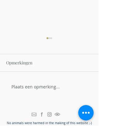
Opmerkingen
Plaats een opmerking...
Hoe bejagen en bestrijden
Verwerking na he
we de vos in Vlaanderen?
Een andere rout
ganzenpoot.
N
o animals were harmed in the making of this website ;-)