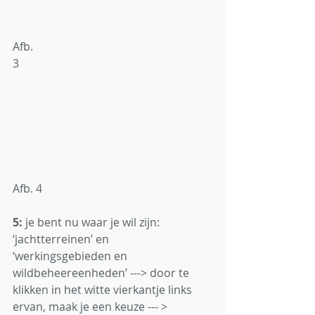
Afb. 
3                                                                    
Afb. 4
5:
 je bent nu waar je wil zijn: 
‘jachtterreinen’ en 
‘werkingsgebieden en 
wildbeheereenheden’ ---> door te 
klikken in het witte vierkantje links 
ervan, maak je een keuze --- > 