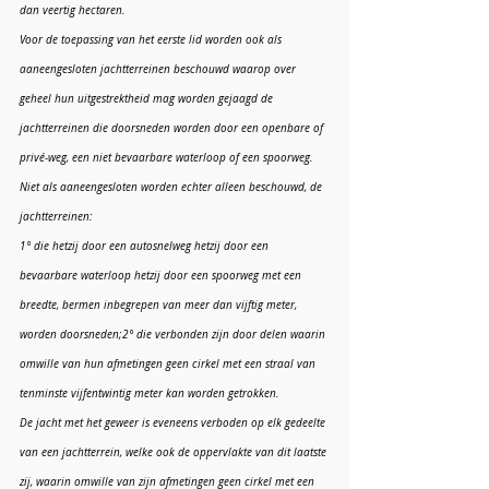
dan veertig hectaren.
Voor de toepassing van het eerste lid worden ook als 
aaneengesloten jachtterreinen beschouwd waarop over 
geheel hun uitgestrektheid mag worden gejaagd de 
jachtterreinen die doorsneden worden door een openbare of 
privé-weg, een niet bevaarbare waterloop of een spoorweg.
Niet als aaneengesloten worden echter alleen beschouwd, de 
jachtterreinen:
1° die hetzij door een autosnelweg hetzij door een 
bevaarbare waterloop hetzij door een spoorweg met een 
breedte, bermen inbegrepen van meer dan vijftig meter, 
worden doorsneden;2° die verbonden zijn door delen waarin 
omwille van hun afmetingen geen cirkel met een straal van 
tenminste vijfentwintig meter kan worden getrokken.
De jacht met het geweer is eveneens verboden op elk gedeelte 
van een jachtterrein, welke ook de oppervlakte van dit laatste 
zij, waarin omwille van zijn afmetingen geen cirkel met een 