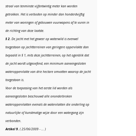
straal van tenminste vijfentwintig meter kan worden 
getrokken. Het is verboden op minder dan honderdvijftig 
meter van woningen of gebouwen vuurwapens af te vuren in 
de richting van deze laatste.
§ 2.
 De jacht met het geweer op waterwild is evenwel 
toegestaan op jachtterreinen van geringere oppervlakte dan 
bepaald in § 1, mits deze jachtterreinen, op het ogenblik dat 
de jacht wordt uitgeoefend, een minimum aaneengesloten 
wateroppervlakte van drie hectare omvatten waarop de jacht 
toegestaan is.
Voor de toepassing van het eerste lid worden als 
aaneengesloten beschouwd alle ononderbroken 
wateroppervlakten evenals de watervlakten die onderling op 
natuurlijke of kunstmatige wijze door een watergang zijn 
verbonden.
Artikel 9.
 ( 25/06/2009 - ... )