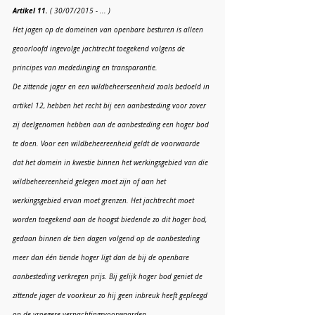
Artikel 11.
 ( 30/07/2015 - ... )
Het jagen op de domeinen van openbare besturen is alleen 
geoorloofd ingevolge jachtrecht toegekend volgens de 
principes van mededinging en transparantie.
De zittende jager en een wildbeheerseenheid zoals bedoeld in 
artikel 12, hebben het recht bij een aanbesteding voor zover 
zij deelgenomen hebben aan de aanbesteding een hoger bod 
te doen. Voor een wildbeheereenheid geldt de voorwaarde 
dat het domein in kwestie binnen het werkingsgebied van die 
wildbeheereenheid gelegen moet zijn of aan het 
werkingsgebied ervan moet grenzen. Het jachtrecht moet 
worden toegekend aan de hoogst biedende zo dit hoger bod, 
gedaan binnen de tien dagen volgend op de aanbesteding 
meer dan één tiende hoger ligt dan de bij de openbare 
aanbesteding verkregen prijs. Bij gelijk hoger bod geniet de 
zittende jager de voorkeur zo hij geen inbreuk heeft gepleegd 
op de vroegere verpachtingsvoorwaarden.