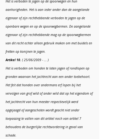
Het is verboden te jagen op de spoorwegen en hun 
aanhorigheden. Het is aan ieder ander dan de aangelande 
eigenaar of zijn rechthebbende verboden te jagen op de 
openbare wegen en op de spoorwegbermen. De aangelande 
eigenaar of zijn rechthebbende mag op de spoorwegbermen 
van dit recht echter alleen gebruik maken om met buidels en 
fretten op konijnen te jagen.
Artikel 10.
 ( 25/06/2009 - ... )
Het is verboden om honden te laten jagen of rondlopen op 
gronden waarvan het jachtrecht aan een ander toebehoort.
Het feit dat honden over andermans erf lopen bij het 
vervolgen van grof wild of ander wild dat op het eigendom of 
het jachtrecht van hun meester respectievelijk werd 
opgejaagd of aangeschoten wordt geacht niet onder 
toepassing te vallen van dit artikel noch van artikel 7 
behoudens de burgerlijke rechtsvordering in geval van 
schade.