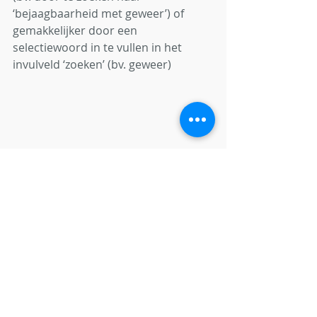
‘bejaagbaarheid met geweer’) of 
gemakkelijker door een 
selectiewoord in te vullen in het 
invulveld ‘zoeken’ (bv. geweer)
Afb. 
11                                                                  
Afb. 12