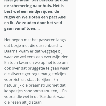
later gehaald. Dat betekende door 
de schemering naar huis. Het is 
best wel een eindje rijden, de 
rugby en We sloten een pact Abel 
en ik. We zouden door het veld 
gaan vanaf toen,…
Het begon met het passeren langs 
dat bosje met die dassenburcht. 
Daarna kwam er dat weggetje bij 
waar we wel eens een everzwijn zien. 
En toen kwamen we op het idee om 
ook over dat bruggetje te gaan waar 
die zilverreiger regelmatig stoïcijns 
voor zich uit staat te kijken. En 
natuurlijk die braamstruik met dat 
koppeltjes roodborsttapuiten,… En 
vooral die wei in de ‘Basdonk’ waar 
die reeën altijd staan!