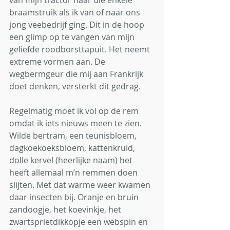
van mijn tractor naar die enkele 
braamstruik als ik van of naar ons 
jong veebedrijf ging. Dit in de hoop 
een glimp op te vangen van mijn 
geliefde roodborsttapuit. Het neemt 
extreme vormen aan. De 
wegbermgeur die mij aan Frankrijk 
doet denken, versterkt dit gedrag.
Regelmatig moet ik vol op de rem 
omdat ik iets nieuws meen te zien. 
Wilde bertram, een teunisbloem, 
dagkoekoeksbloem, kattenkruid, 
dolle kervel (heerlijke naam) het 
heeft allemaal m’n remmen doen 
slijten. Met dat warme weer kwamen 
daar insecten bij. Oranje en bruin 
zandoogje, het koevinkje, het 
zwartsprietdikkopje een webspin en 