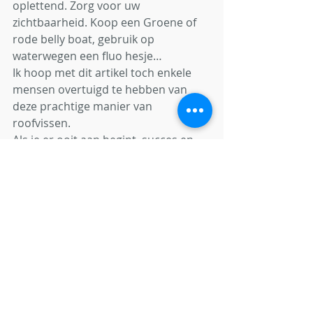
oplettend. Zorg voor uw 
zichtbaarheid. Koop een Groene of 
rode belly boat, gebruik op 
waterwegen een fluo hesje…
Ik hoop met dit artikel toch enkele 
mensen overtuigd te hebben van 
deze prachtige manier van 
roofvissen.
Als je er ooit aan begint, succes en 
keep it safe! En bovenal, voor 
IEDEREEN die aan het water komt: 
CATCH AND RELEASE PLEASE! Zorg 
voor ons visbestand en de 
hengelsport, laat jouw vangst terug 
vrij zodat ook ander vissers ervan 
kunnen genieten.
Olivier Lisarde.	