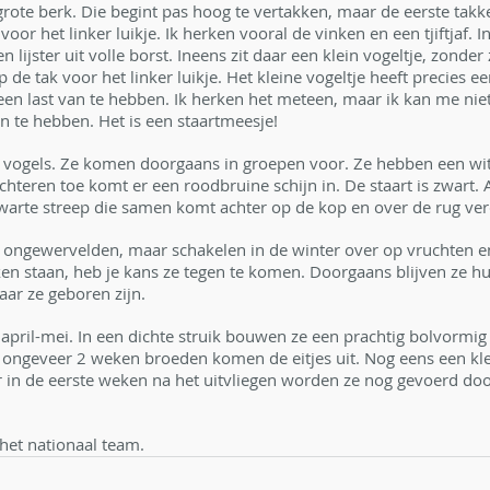
grote berk. Die begint pas hoog te vertakken, maar de eerste takk
oor het linker luikje. Ik herken vooral de vinken en een tjiftjaf. I
n lijster uit volle borst. Ineens zit daar een klein vogeltje, zonder 
de tak voor het linker luikje. Het kleine vogeltje heeft precies ee
geen last van te hebben. Ik herken het meteen, maar ik kan me nie
n te hebben. Het is een staartmeesje!
e vogels. Ze komen doorgaans in groepen voor. Ze hebben een wit
chteren toe komt er een roodbruine schijn in. De staart is zwart. 
arte streep die samen komt achter op de kop en over de rug verd
 ongewervelden, maar schakelen in de winter over op vruchten en
n staan, heb je kans ze tegen te komen. Doorgaans blijven ze hu
ar ze geboren zijn.
april-mei. In een dichte struik bouwen ze een prachtig bolvormig 
a ongeveer 2 weken broeden komen de eitjes uit. Nog eens een kle
 in de eerste weken na het uitvliegen worden ze nog gevoerd doo
 het nationaal team.