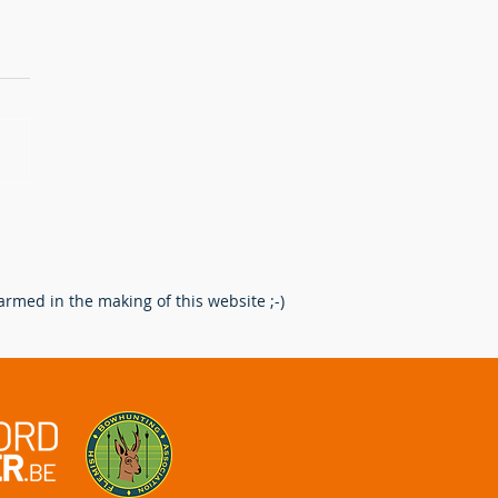
erking na het schot: Een
re route voor de
enpoot.
rmed in the making of this website ;-)