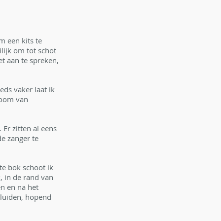
 een kits te 
lijk om tot schot 
t aan te spreken, 
ds vaker laat ik 
zoom van 
Er zitten al eens 
de zanger te 
te bok schoot ik 
, in de rand van 
en en na het 
eluiden, hopend 