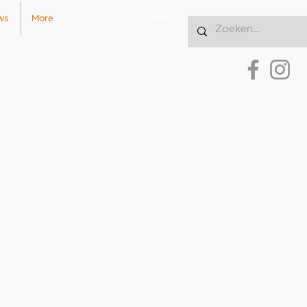
ws
More
Inloggen