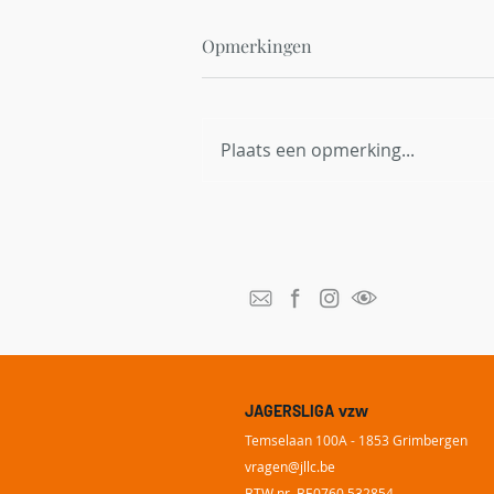
Opmerkingen
Plaats een opmerking...
Red Bambi België breidt uit
naar Vlaanderen en zoekt
thermische dronepiloten
vzw
JAGERSLIGA
Temselaan 100A - 1853 Grimbergen
vragen@
jllc.be
BTW nr. BE0760.532854