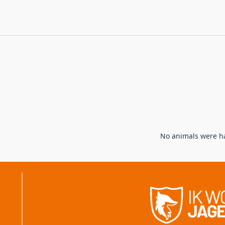
Hoe bejagen en bestrijden we
Verw
de vos in Vlaanderen?
ande
ganz
N
o animals were ha