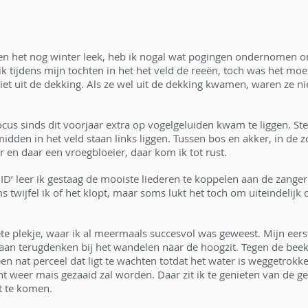
toen het nog winter leek, heb ik nogal wat pogingen ondernomen om
ik tijdens mijn tochten in het het veld de reeën, toch was het moei
t uit de dekking. Als ze wel uit de dekking kwamen, waren ze nie
us sinds dit voorjaar extra op vogelgeluiden kwam te liggen. Stee
idden in het veld staan links liggen. Tussen bos en akker, in de 
 en daar een vroegbloeier, daar kom ik tot rust. 
ID’ leer ik gestaag de mooiste liederen te koppelen aan de zanger. 
 twijfel ik of het klopt, maar soms lukt het toch om uiteindelijk 
ete plekje, waar ik al meermaals succesvol was geweest. Mijn eers
jd aan terugdenken bij het wandelen naar de hoogzit. Tegen de beek
een nat perceel dat ligt te wachten totdat het water is weggetrokk
ht weer mais gezaaid zal worden. Daar zit ik te genieten van de g
t te komen. 