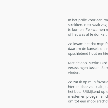
In het prille voorjaar, 
strekken. Best vaak zag 
te komen. Ze kwamen nie
of het was al te donker. 
Zo kwam het dat mijn foc
daarom de kansels die m
opschietend hout en hier
Met de app ‘Merlin Bird 
verassingen tussen. Soms
vinden. 
Zo zat ik op mijn favori
hier en daar zal ik alti
het bos.  Uitkijkend op 
mesten en ploegen allic
om tot een mooi afscho