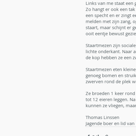
Links van me staat een 
Zo hangt er ook een tak v
een specht en er zingt ee
melden met zijn zang, op 
staart, maar schijnt er 
ooit eentje bewust gezie
Staartmezen zijn social
lichte onderkant. Naar a
de kop hebben ze een zw
Staartmezen eten kleine
genoeg bomen en struike
zwerven rond de plek wa
Ze broeden 1 keer rond 
tot 12 eieren leggen. N
kunnen ze vliegen, maar
Thomas Linssen
Jagende boer en lid van