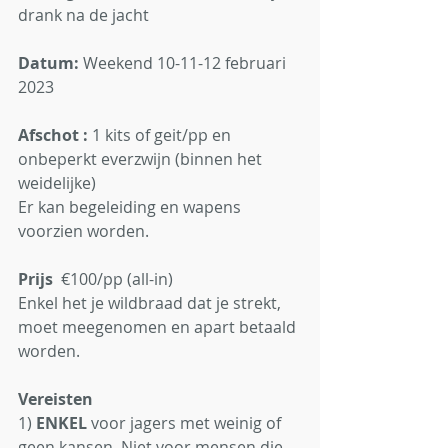
drank na de jacht 
Datum:
 Weekend 10-11-12 februari 
2023 
Afschot :
 1 kits of geit/pp en 
onbeperkt everzwijn (binnen het 
weidelijke)
Er kan begeleiding en wapens 
voorzien worden. 
Prijs
  €100/pp (all-in) 
Enkel het je wildbraad dat je strekt, 
moet meegenomen en apart betaald 
worden.
Vereisten
1) 
ENKEL
 voor jagers met weinig of 
geen kansen. Niet voor mensen die 