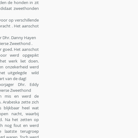
en de honden in zit 
andidaat zweethonden 
oor op verschillende 
racht . Het aanschot 
er Dhr. Danny Hayen 
ierse Zweethond . 
r goed. Het aanschot 
or werd opgepikt 
et werk liet doen. 
en onzekerheid werd 
et uitgelegde  wild 
rt van de dag!
rjager Dhr. Eddy 
eierse Zweethond
en mis en werd de 
 Arabeska zette zich 
blijkbaar heel wat 
pen nacht, waarbij 
. Na het zetten op 
ch nog fout en werd 
laatste terugroep 
agd waren. Toch werd 