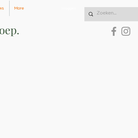
ws
More
Inloggen
oep.