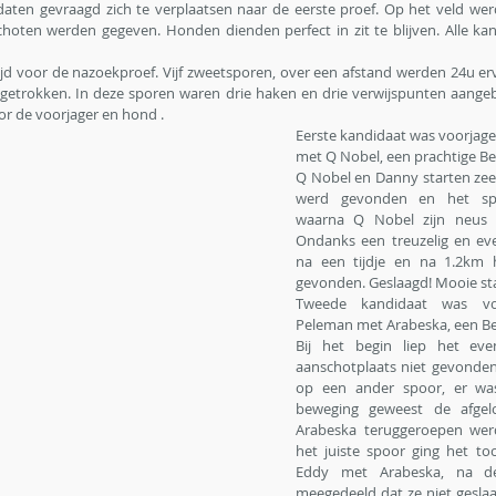
en gevraagd zich te verplaatsen naar de eerste proef. Op het veld werd
choten werden gegeven. Honden dienden perfect in zit te blijven. Alle k
ijd voor de nazoekproef. Vijf zweetsporen, over een afstand werden 24u erv
r getrokken. In deze sporen waren drie haken en drie verwijspunten aangeb
r de voorjager en hond . 
Eerste kandidaat was voorjag
met Q Nobel, een prachtige Be
Q Nobel en Danny starten zee
werd gevonden en het spo
waarna Q Nobel zijn neus h
Ondanks een treuzelig en ev
na een tijdje en na 1.2km h
gevonden. Geslaagd! Mooie sta
Tweede kandidaat was voo
Peleman met Arabeska, een B
Bij het begin liep het ev
aanschotplaats niet gevonden.
op een ander spoor, er was 
beweging geweest de afgelo
Arabeska teruggeroepen werd
het juiste spoor ging het to
Eddy met Arabeska, na de 
meegedeeld dat ze niet gesla