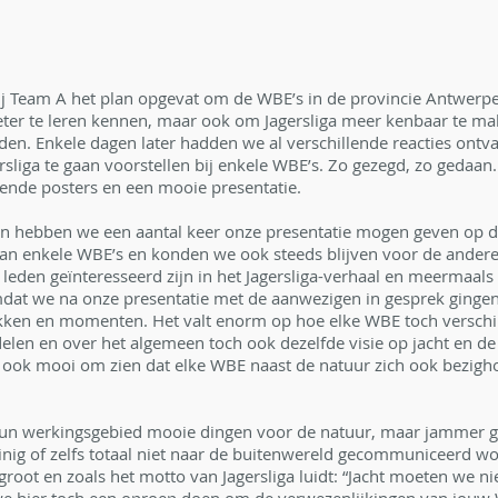
j Team A het plan opgevat om de WBE’s in de provincie Antwerpe
ter te leren kennen, maar ook om Jagersliga meer kenbaar te mak
en. Enkele dagen later hadden we al verschillende reacties ont
sliga te gaan voorstellen bij enkele WBE’s. Zo gezegd, zo gedaa
ende posters en een mooie presentatie.
 hebben we een aantal keer onze presentatie mogen geven op de 
an enkele WBE’s en konden we ook steeds blijven voor de ander
 leden geïnteresseerd zijn in het Jagersliga-verhaal en meermaals 
mdat we na onze presentatie met de aanwezigen in gesprek ginge
rekken en momenten. Het valt enorm op hoe elke WBE toch verschil
delen en over het algemeen toch ook dezelfde visie op jacht en d
 ook mooi om zien dat elke WBE naast de natuur zich ook bezigh
hun werkingsgebied mooie dingen voor de natuur, maar jammer 
inig of zelfs totaal niet naar de buitenwereld gecommuniceerd wo
 groot en zoals het motto van Jagersliga luidt: “Jacht moeten we ni