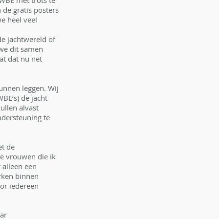
WBE met trots te 
de gratis posters 
e heel veel 
e jachtwereld of 
 we dit samen 
t dat nu net 
unnen leggen. Wij 
BE’s) de jacht 
ullen alvast 
dersteuning te 
et de 
de vrouwen die ik 
 alleen een 
erken binnen 
oor iedereen 
ar 