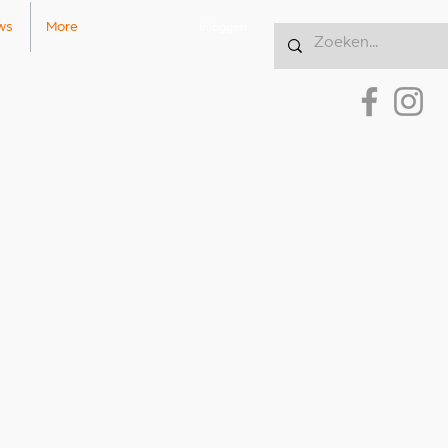
ws
More
Inloggen