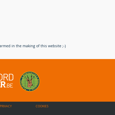
rmed in the making of this website ;-)
erking na het schot: Een
re route voor de
enpoot.
PRIVACY
COOKIES