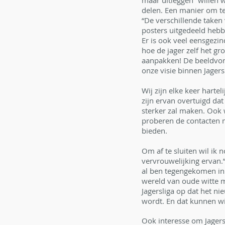
maar uitleggen” willen 
delen. Een manier om te 
“De verschillende taken 
posters uitgedeeld hebb
Er is ook veel eensgezi
hoe de jager zelf het g
aanpakken! De beeldvorm
onze visie binnen Jagersl
Wij zijn elke keer hart
zijn ervan overtuigd da
sterker zal maken. Ook w
proberen de contacten m
bieden.
Om af te sluiten wil ik 
vervrouwelijking ervan.”
al ben tegengekomen in d
wereld van oude witte ma
Jagersliga op dat het ni
wordt. En dat kunnen wij
Ook interesse om Jagers