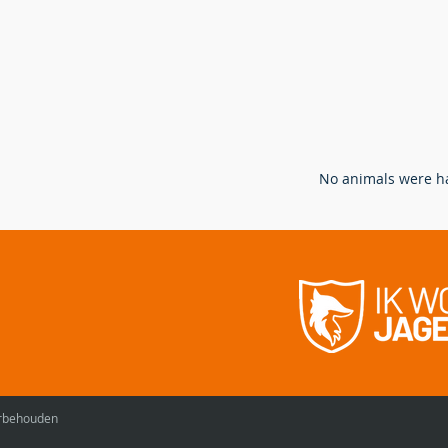
N
o animals were ha
Hoe bejagen en bestrijden we
Verw
de vos in Vlaanderen?
ande
ganz
oorbehouden