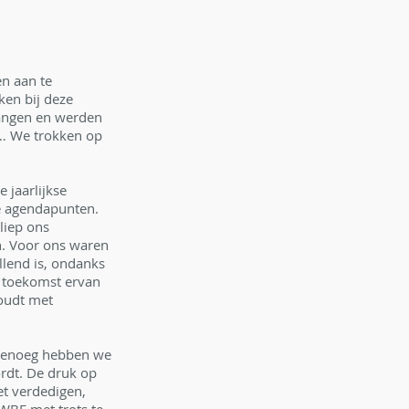
n aan te 
en bij deze 
vangen en werden 
n… We trokken op 
jaarlijkse 
e agendapunten. 
liep ons 
n. Voor ons waren 
lend is, ondanks 
e toekomst ervan 
oudt met 
genoeg hebben we 
rdt. De druk op 
et verdedigen, 