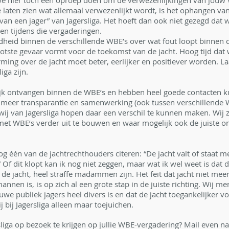
we hier toch een oproep doen om de verwezenlijkingen van jouw 
laten zien wat allemaal verwezenlijkt wordt, is het ophangen van 
van een jager” van Jagersliga. Het hoeft dan ook niet gezegd dat w
en tijdens die vergaderingen.
ndheid binnen de verschillende WBE’s over wat fout loopt binnen d
rootste gevaar vormt voor de toekomst van de jacht. Hoog tijd dat
ing over de jacht moet beter, eerlijker en positiever worden. Laa
iga zijn.
elijk ontvangen binnen de WBE’s en hebben heel goede contacten k
t meer transparantie en samenwerking (ook tussen verschillende W
ij van Jagersliga hopen daar een verschil te kunnen maken. Wij z
et WBE’s verder uit te bouwen en waar mogelijk ook de juiste on
nog één van de jachtrechthouders citeren: “De jacht valt of staat m
 Of dit klopt kan ik nog niet zeggen, maar wat ik wel weet is dat 
e jacht, heel straffe madammen zijn. Het feit dat jacht niet meer
nnen is, is op zich al een grote stap in de juiste richting. Wij m
euwe publiek jagers heel divers is en dat de jacht toegankelijker v
 bij Jagersliga alleen maar toejuichen.
liga op bezoek te krijgen op jullie WBE-vergadering? Mail even na