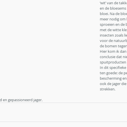
‘wit’ van de tak
en de bloesems s
bloei. Na de bloe
meer nodig om h
sproeien en de
met de witte kle
insecten zoals l
voor de natuurl
de bomen tegen 
Hier kom ik dan
conclusie dat nie
spuitproducten c
In dit specifieke
ten goede: de pe
bescherming en h
ook de jager die 
strekken. 
id en
 gepassioneerd jager.