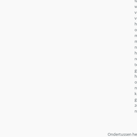
f
w
v
v
h
o
m
m
n
h
r
t
g
h
o
n
k
g
z
n
Ondertussen he