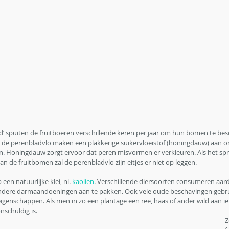
d’ spuiten de fruitboeren verschillende keren per jaar om hun bomen te be
n de perenbladvlo maken een plakkerige suikervloeistof (honingdauw) aan o
n. Honingdauw zorgt ervoor dat peren misvormen er verkleuren. Als het spr
 de fruitbomen zal de perenbladvlo zijn eitjes er niet op leggen.
en natuurlijke klei, nl. 
kaolien
. Verschillende diersoorten consumeren aarde
andere darmaandoeningen aan te pakken. Ook vele oude beschavingen gebru
eigenschappen. Als men in zo een plantage een ree, haas of ander wild aan ie
nschuldig is.
Z