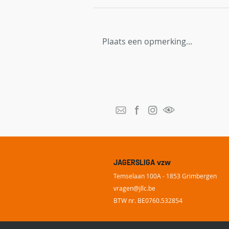
Plaats een opmerking...
Red Bambi België breidt uit
naar Vlaanderen en zoekt
thermische dronepiloten
vzw
JAGERSLIGA
Temselaan 100A - 1853 Grimbergen
vragen@
jllc.be
BTW nr. BE0760.532854