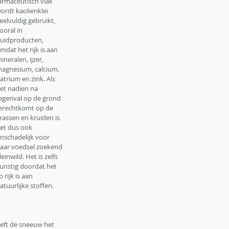
armaceutisch vlak 
ordt kaolienklei 
eelvuldig gebruikt, 
ooral in 
uidproducten, 
mdat het rijk is aan 
ineralen, ijzer, 
agnesium, calcium, 
atrium en zink. Als 
et nadien na 
egenval op de grond 
erechtkomt op de 
rassen en kruiden is 
et dus ook 
nschadelijk voor 
aar voedsel zoekend 
leinwild. Het is zelfs 
unstig doordat het 
o rijk is aan 
atuurlijke stoffen.
eft de sneeuw het 