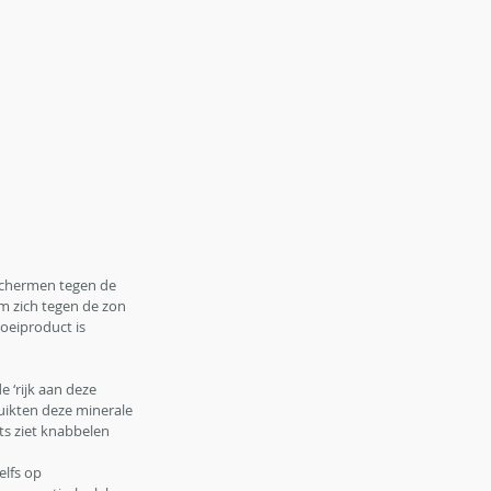
schermen tegen de 
m zich tegen de zon 
oeiproduct is 
 ‘rijk aan deze 
ikten deze minerale 
ts ziet knabbelen 
elfs op 