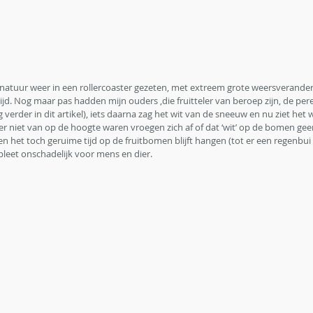
natuur weer in een rollercoaster gezeten, met extreem grote weersveranderi
ijd. Nog maar pas hadden mijn ouders ,die fruitteler van beroep zijn, de per
eg verder in dit artikel), iets daarna zag het wit van de sneeuw en nu ziet het
 er niet van op de hoogte waren vroegen zich af of dat ‘wit’ op de bomen ge
ien het toch geruime tijd op de fruitbomen blijft hangen (tot er een regenbu
pleet onschadelijk voor mens en dier.