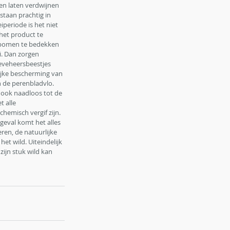
ken laten verdwijnen 
taan prachtig in 
iperiode is het niet 
et product te 
 bomen te bedekken 
i. Dan zorgen 
ieveheersbeestjes 
ijke bescherming van 
de perenbladvlo. 
 ook naadloos tot de 
t alle 
hemisch vergif zijn. 
 geval komt het alles 
ren, de natuurlijke 
et wild. Uiteindelijk 
zijn stuk wild kan 