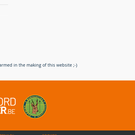
erking na het schot: Een
re route voor de
enpoot.
rmed in the making of this website ;-)