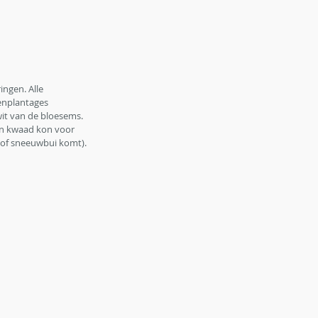
ngen. Alle 
enplantages 
 wit van de bloesems.
en kwaad kon voor 
i of sneeuwbui komt). 