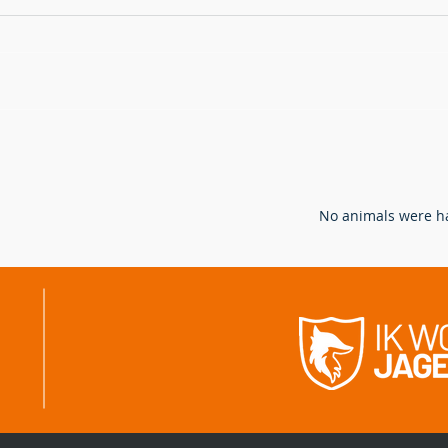
Hoe bejagen en bestrijden we
Verw
de vos in Vlaanderen?
ande
ganz
N
o animals were ha