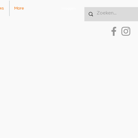
ws
More
Inloggen