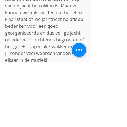
van de jacht betrokken is. Maar zo 
kunnen we ook melden dat het eten 
klaar staat of  de jachtheer na afloop 
bedanken voor een goed 
georganiseerde en dus veilige jacht 
of iedereen ’s ochtends begroeten of 
het gezelschap vrolijk wakker maken 
!!  Zonder veel woorden vinden we 
elkaar in de muziek! 
Werner wordt hoe langer hoe 
enthousiaster. Al dat “moois” 
moeten we behouden, zegt hij.  We 
moeten het  niet alleen behouden 
maar ook tonen én vernieuwen.  
Anders wordt het even brokkelig als 
oude stopverf en valt de samenhang 
weg. 
Vragen  wat het doel van tradities is, 