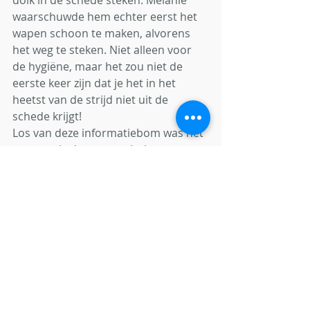
dolk in de schede steken. Melanie 
waarschuwde hem echter eerst het 
wapen schoon te maken, alvorens 
het weg te steken. Niet alleen voor 
de hygiëne, maar het zou niet de 
eerste keer zijn dat je het in het 
heetst van de strijd niet uit de 
schede krijgt!
Los van deze informatiebom was het 
een speciaal moment. Intiem op een 
bepaalde manier. Hoe zou het zijn 
om het leven onder je handen uit het 
lichaam te voelen verdwijnen. 
Plots verbrak Thyra de magie van het 
moment. Ik snapte niet goed wat er 
aan de hand was. Ze kon geen hond 
meer in haar buurt verdragen. 
Melanie legde uit dat ze 